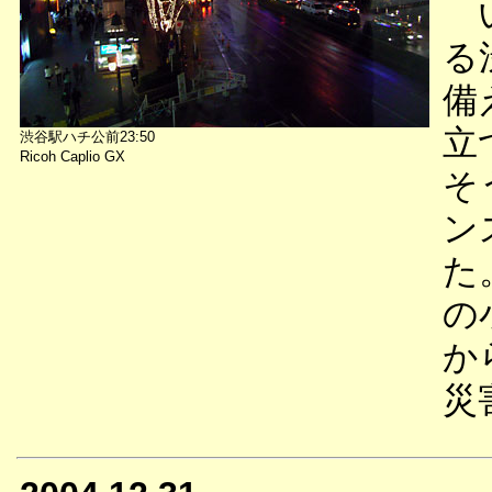
い
る
備
立
渋谷駅ハチ公前23:50
Ricoh Caplio GX
そ
ン
た
の
か
災