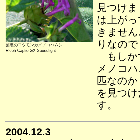
見つけま
は上がっ
きません
りなので
葉裏のヨツモンカメノコハムシ
Ricoh Caplio GX Speedlight
もしかす
メノコハ
匹なのか
を見つけ
す。
2004.12.3