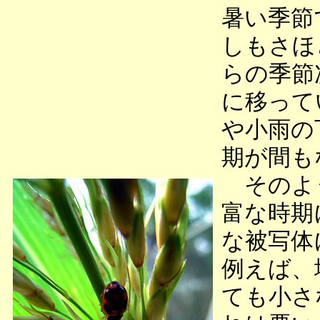
暑い季節
しもさほ
らの季節
に移って
や小雨の
期が間も
そのよう
富な時期
な被写体
例えば、
ても小さ