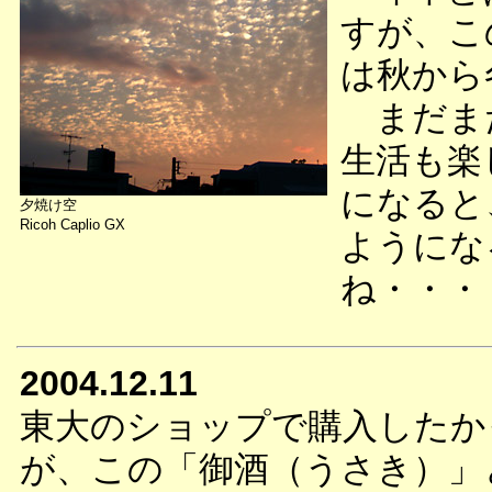
すが、こ
は秋から
まだまだ
生活も楽
になると
夕焼け空
Ricoh Caplio GX
ようにな
ね・・・
2004.12.11
東大のショップで購入したか
が、この「御酒（うさき）」