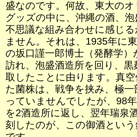
盛なのです。何故、東大のオ
グッズの中に、沖縄の酒、泡
不思議な組み合わせに感じる
ません。それは、1935年に
の坂口謹一郎博士（発酵学）
訪れ、泡盛酒造所を回り、黒
取したことに由ります。真空
た菌株は、戦争を挟み、極一
っていませんでしたが、98
を2酒造所に返し、翌年瑞泉
刻したのが、この御酒という
です。