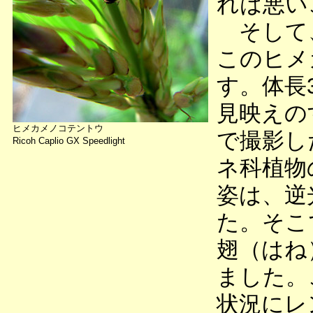
れは悪い
そして、
このヒメ
す。体長
見映えの
ヒメカメノコテントウ
で撮影し
Ricoh Caplio GX Speedlight
ネ科植物
姿は、逆
た。そこ
翅（はね
ました。
状況にレ