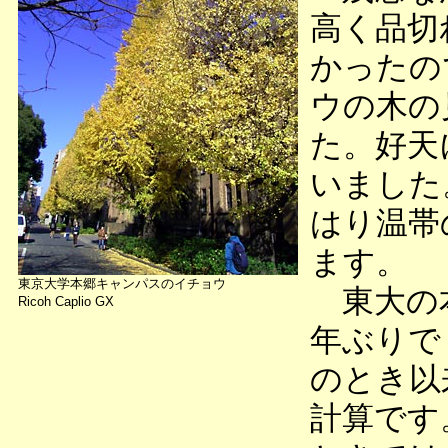
高く品切
かったの
ウの木の
た。好天
いました
はり温帯
ます。
東京大学本郷キャンパスのイチョウ
東大の本
Ricoh Caplio GX
年ぶりで
のとき以
計算です