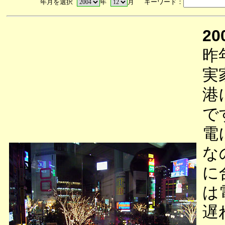
年月を選択
年
月 キーワード：
20
昨
実
港
で
電
な
に
は
遅