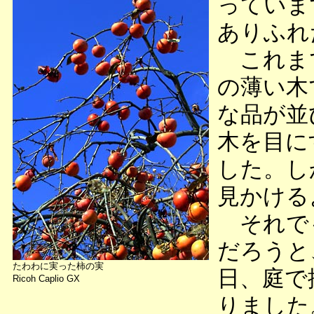
っていま
ありふれ
これまで
の薄い木
な品が並
木を目に
した。し
見かける
それでも
だろうと
たわわに実った柿の実
日、庭で
Ricoh Caplio GX
りました