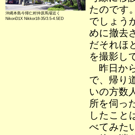
たのです
沖縄本島今帰仁村仲原馬場近く
でしょう
NikonD1X Nikkor18-35/3.5-4.5ED
めに撤去
だそれほ
を撮影し
昨日から
で、帰り
いの方数
所を伺っ
したこと
べてみた