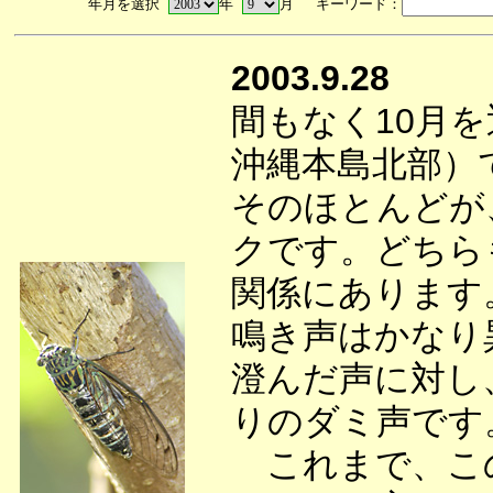
年月を選択
年
月 キーワード：
2003.9.28
間もなく10月
沖縄本島北部）
そのほとんどが
クです。どちら
関係にあります
鳴き声はかなり
澄んだ声に対し
りのダミ声です
これまで、この