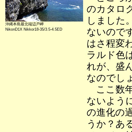
のカタロ
しました
沖縄本島最北端辺戸岬
ないので
NikonD1X Nikkor18-35/3.5-4.5ED
はさ程変
ラルド色
れが、盛
なのでし
ここ数年
ないよう
の進化の
うか？あ