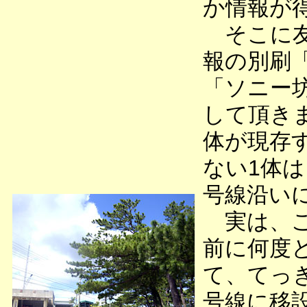
か情報が
そこに友
報の別刷
「ソニー
して頂きま
体が現存
ない1体は
号線沿い
実は、こ
前に何度
て、てっき
号線に移