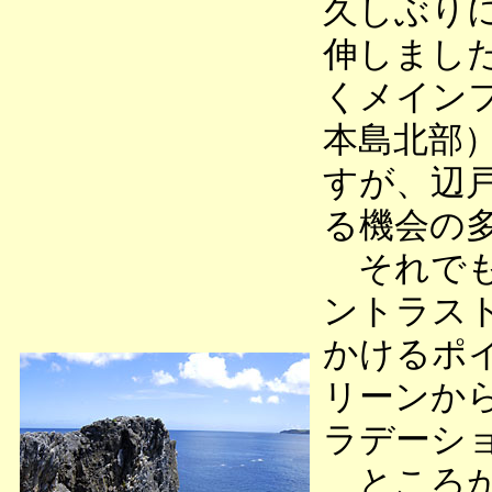
久しぶり
伸しまし
くメイン
本島北部
すが、辺
る機会の
それでも
ントラス
かけるポ
リーンか
ラデーシ
ところが