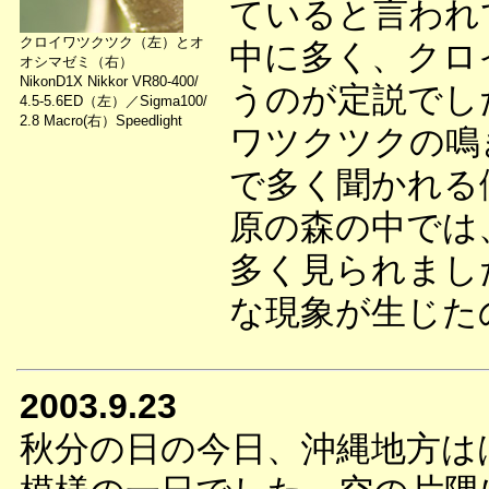
ていると言われ
クロイワツクツク（左）とオ
中に多く、クロ
オシマゼミ（右）
NikonD1X Nikkor VR80-400/
うのが定説でし
4.5-5.6ED（左）／Sigma100/
2.8 Macro(右）Speedlight
ワツクツクの鳴
で多く聞かれる
原の森の中では
多く見られまし
な現象が生じた
2003.9.23
秋分の日の今日、沖縄地方は