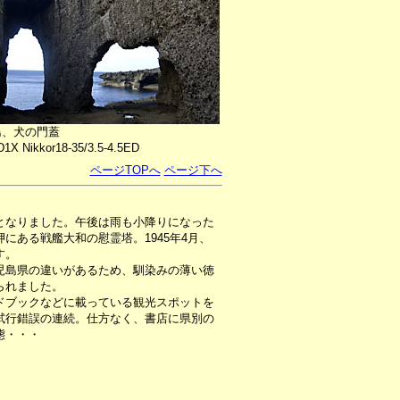
島、犬の門蓋
D1X Nikkor18-35/3.5-4.5ED
ページTOPへ
ページ下へ
となりました。午後は雨も小降りになった
ある戦艦大和の慰霊塔。1945年4月、
す。
児島県の違いがあるため、馴染みの薄い徳
られました。
ドブックなどに載っている観光スポットを
試行錯誤の連続。仕方なく、書店に県別の
態・・・