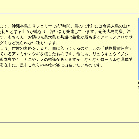
ます。沖縄本島よりフェリーで約7時間、島の北東沖には奄美大島の山々
岳を初めとする山々が連なり、深い森も発達しています。奄美大島同様、沖
す。もちろん、お隣の奄美大島と共通の生物が最も多くアマミノクロウサ
グミなど見られない種もいます。
ょう）付近の道路を走ると、目に入ってくるのが、この「動物横断注意」
ているアマミヤマシギを模したものです。他にも、リュウキュウイノシ
縄本島でも、カニやカメの標識がありますが、なかなかローカルな具体的
滞在中に、是非これらの本物の姿に出会いたいものです。