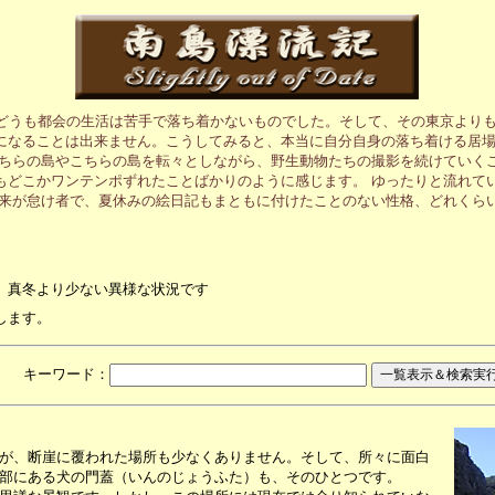
、どうも都会の生活は苦手で落ち着かないものでした。そして、その東京より
になることは出来ません。こうしてみると、本当に自分自身の落ち着ける居
あちらの島やこちらの島を転々としながら、野生動物たちの撮影を続けていく
もどこかワンテンポずれたことばかりのように感じます。 ゆったりと流れて
元来が怠け者で、夏休みの絵日記もまともに付けたことのない性格、どれくら
、真冬より少ない異様な状況です
します。
月 キーワード：
が、断崖に覆われた場所も少なくありません。そして、所々に面白
部にある犬の門蓋（いんのじょうふた）も、そのひとつです。