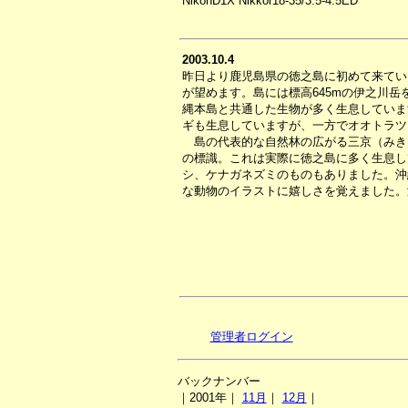
NikonD1X Nikkor18-35/3.5-4.5ED
2003.10.4
昨日より鹿児島県の徳之島に初めて来てい
が望めます。島には標高645mの伊之川
縄本島と共通した生物が多く生息していま
ギも生息していますが、一方でオオトラツ
島の代表的な自然林の広がる三京（みき
の標識。これは実際に徳之島に多く生息し
シ、ケナガネズミのものもありました。沖
な動物のイラストに嬉しさを覚えました。
管理者ログイン
バックナンバー
｜2001年｜
11月
｜
12月
｜