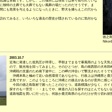
思議な景観です。しかし、この場所には現在では余り知られていな
に独特の土葬でも火葬でもない風葬の場だったのだそうです。ま
間にも危害を与えるようになったときに、野犬を捕らえこの穴から
訪れてみると、いろいろな過去の歴史が隠されているのに気付かな
徳之
Nikon
2003.10.7
近海に発達した低気圧が停滞し、早朝までまるで暴風雨のような天気
ので、観光地を回ってみました。そのひとつが、島の南西部の犬布田岬に
沖縄戦の支援のため南下途中に、この岬の沖合いで撃沈されたそうで
沖縄本島と極めて近い自然環境でありながら、行政上は沖縄県と鹿
之島ですが、このようなところに沖縄との接点があるのが意外に感じ
今回の徳之島取材で困ったことのひとつ。道路標識が少なく、ガイ
探すのも一苦労・・・ましてや、林道の入口を探すのはとんでもない
道路地図を買いに行ったら、何故か鹿児島県のものだけが売り切れ状