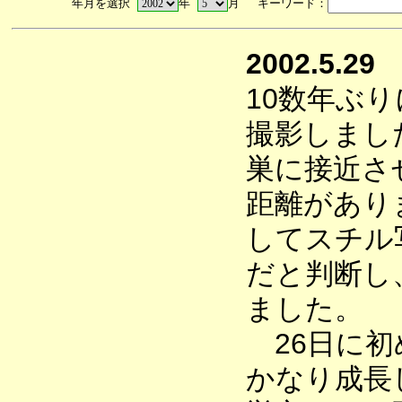
年月を選択
年
月 キーワード：
2002.5.29
10数年ぶ
撮影しまし
巣に接近さ
距離があり
してスチル
だと判断し
ました。
26日に初
かなり成長