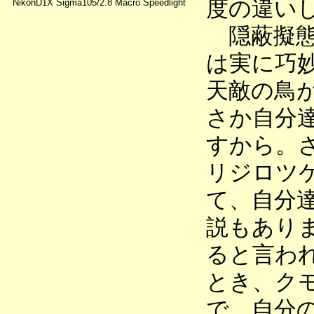
度の違い
NikonD1X Sigma105/2.8 Macro Speedlight
隠蔽擬態
は実に巧
天敵の鳥
さか自分
すから。
リジロツ
て、自分
説もあり
ると言わ
とき、ク
で、自分