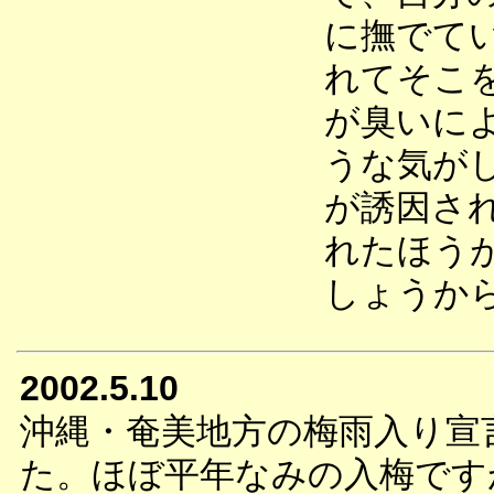
に撫でて
れてそこ
が臭いに
うな気が
が誘因さ
れたほう
しょうか
2002.5.10
沖縄・奄美地方の梅雨入り宣
た。ほぼ平年なみの入梅です