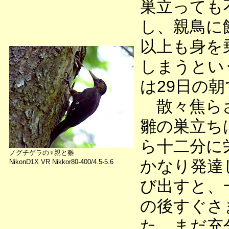
巣立っても
し、親鳥に
以上も身を
しまうとい
は29日の
散々焦らさ
雛の巣立ち
ら十二分に
ノグチゲラの♀親と雛
かなり発達
NikonD1X VR Nikkor80-400/4.5-5.6
び出すと、
の後すぐさ
た。まだ充