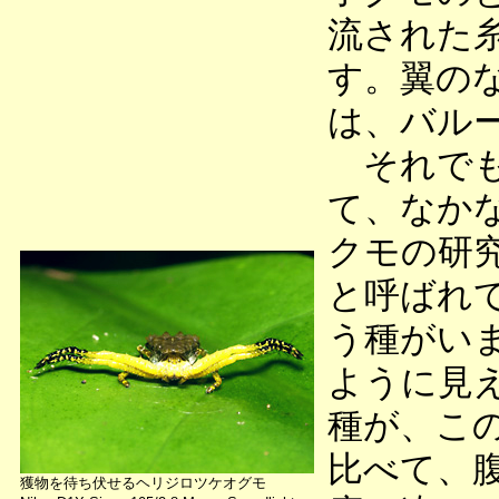
流された
す。翼の
は、バル
それでも
て、なか
クモの研
と呼ばれ
う種がい
ように見
種が、こ
比べて、
獲物を待ち伏せるヘリジロツケオグモ