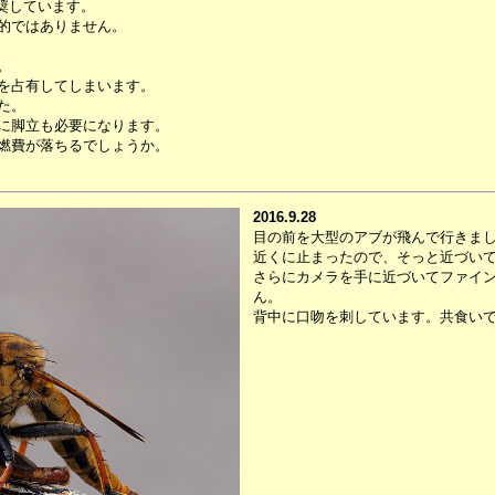
奨しています。
的ではありません。
。
を占有してしまいます。
た。
に脚立も必要になります。
燃費が落ちるでしょうか。
2016.9.28
目の前を大型のアブが飛んで行きま
近くに止まったので、そっと近づい
さらにカメラを手に近づいてファイ
ん。
背中に口吻を刺しています。共食い