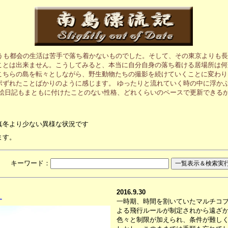
うも都会の生活は苦手で落ち着かないものでした。そして、その東京よりも長
ことは出来ません。こうしてみると、本当に自分自身の落ち着ける居場所は何
こちらの島を転々としながら、野生動物たちの撮影を続けていくことに変わり
ポずれたことばかりのように感じます。 ゆったりと流れていく時の中に浮か
の絵日記もまともに付けたことのない性格、どれくらいのペースで更新できる
真冬より少ない異様な状況です
ます。
月 キーワード：
2016.9.30
す
一時期、時間を割いていたマルチコ
よる飛行ルールが制定されから遠ざ
色々と制限が加えられ、条件が難し