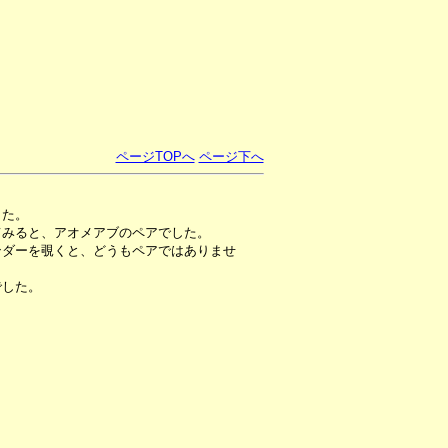
ページTOPへ
ページ下へ
した。
てみると、アオメアブのペアでした。
ンダーを覗くと、どうもペアではありませ
でした。