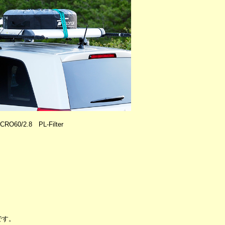
RO60/2.8 PL-Filter
です。