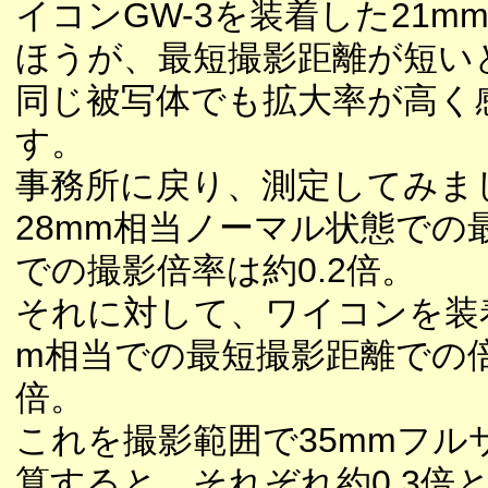
イコンGW-3を装着した21m
ほうが、最短撮影距離が短い
同じ被写体でも拡大率が高く
す。
事務所に戻り、測定してみま
28mm相当ノーマル状態での
での撮影倍率は約0.2倍。
それに対して、ワイコンを装着
m相当での最短撮影距離での倍率
倍。
これを撮影範囲で35mmフル
算すると、それぞれ約0.3倍と