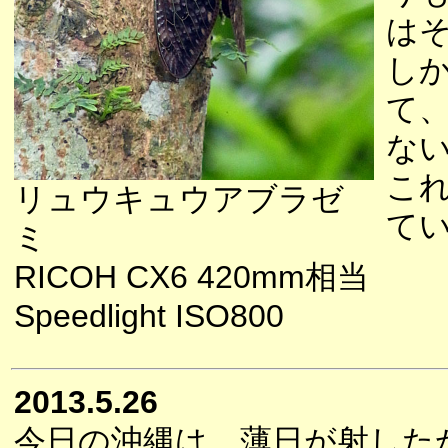
は
し
て
な
こ
リュウキュウアブラゼ
て
ミ
RICOH CX6 420mm相当
Speedlight ISO800
2013.5.26
今日の沖縄は、薄日が射した