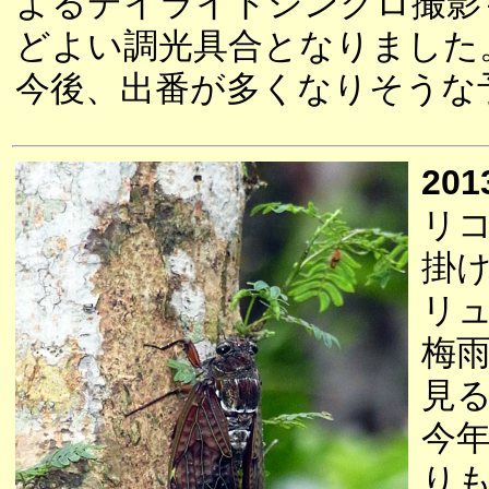
よるデイライトシンクロ撮影
どよい調光具合となりました
今後、出番が多くなりそうな
201
リ
掛
リ
梅
見
今
り