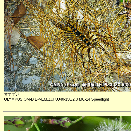
オオゲジ
OLYMPUS OM-D E-M1M.ZUIKO40-150/2.8 MC-14 Speedlight