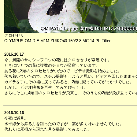
クロセセリ
OLYMPUS OM-D E-M1M.ZUIKO40-150/2.8 MC-14 PL-Filter
2016.10.17
今、満開のサキシマフヨウの花にはクロセセリが常連です。
ときにひとつの花に複数のチョウが吸蜜しています。
ある花に3頭のクロセセリがいたので、ビデオ撮影を始めました。
落ち着いていたので、スチル撮影もしようと思い、ビデオを回したままそ
カメラを手にその場に戻ってみると、2頭に減っていてがっかりでした。
しかし、ビデオ映像を再生してみてびっくり。
さらにそこに4頭目のクロセセリが飛来し、そのうちの2頭が飛び去ってい
2016.10.16
今夜は満月。
水平線から昇る月を狙ったのですが、雲が多く叶いませんでした。
代わりに尾根から現れた月を撮影してみました。