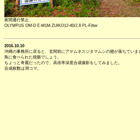
夜間通行禁止
OLYMPUS OM-D E-M1M.ZUIKO12-40/2.8 PL-Filter
2016.10.10
沖縄の事務所に戻ると、玄関前にアヤムネスジタマムシの翅が落ちていま
鳥に食べられた残骸でしょう。
ちょっと奇麗だったので、高倍率深度合成撮影をしてみました。
合成枚数は38コマ。