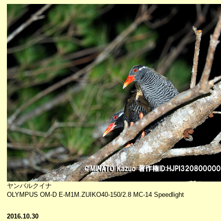
ヤンバルクイナ
OLYMPUS OM-D E-M1M.ZUIKO40-150/2.8 MC-14 Speedlight
2016.10.30