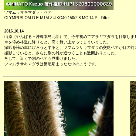
ツマムラサキマダラ・ペア
OLYMPUS OM-D E-M1M.ZUIKO40-150/2.8 MC-14 PL-Filter
2016.10.14
山原（やんばる＝沖縄本島北部）で、今年初めてアサギマダラを目撃しま
車を停め林道に降りると、高く舞い上がってしまいました。
撮影を諦め車に戻ろうとすると、ツマムラサキマダラの交尾ペアが目の前
撮影していると、さらに別の雄が近づくことも数回ありました。
そして、近くで別のペアも見掛けました。
ツマムラサキマダラは繁殖期まっただ中のようです。