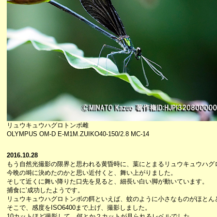
リュウキュウハグロトンボ雌
OLYMPUS OM-D E-M1M.ZUIKO40-150/2.8 MC-14
2016.10.28
もう自然光撮影の限界と思われる黄昏時に、葉にとまるリュウキュウハグ
今晩の塒に決めたのかと思い近付くと、舞い上がりました。
そして近くに舞い降りた口先を見ると、細長い白い脚が動いています。
捕食に’成功したようです。
リュウキュウハグロトンボの餌といえば、蚊のように小さなものがほとん
そこで、感度をISO6400まで上げ、撮影しました。
10カットほど撮影して、何とか２カットが見られるレベルでした。