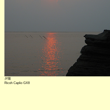
夕陽
Ricoh Caplio GX8