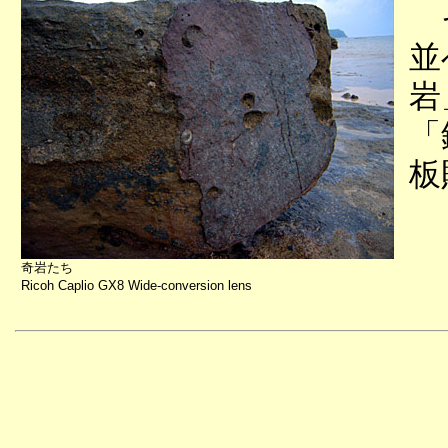
そ
並
岩
「
板
奇岩たち
Ricoh Caplio GX8 Wide-conversion lens