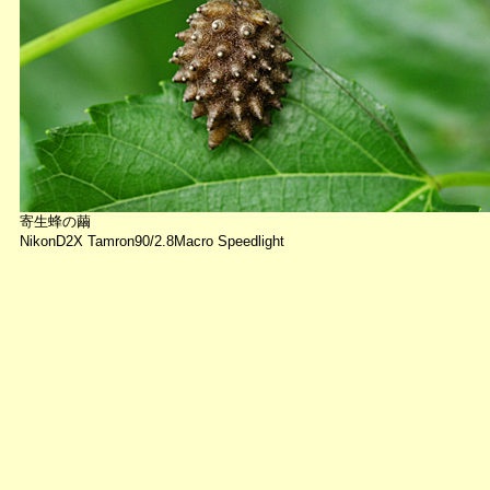
寄生蜂の繭
NikonD2X Tamron90/2.8Macro Speedlight