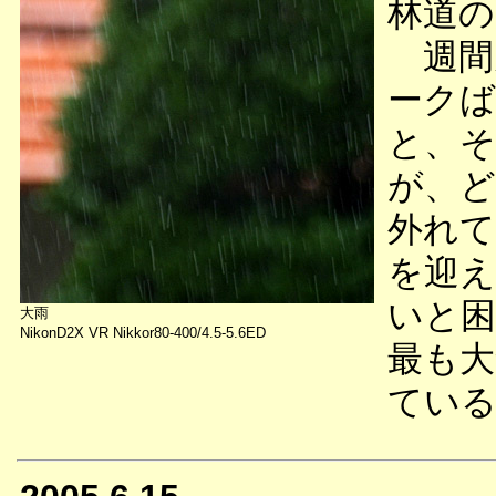
林道の
週間
ークば
と、そ
が、ど
外れて
を迎え
いと困
大雨
NikonD2X VR Nikkor80-400/4.5-5.6ED
最も大
ている