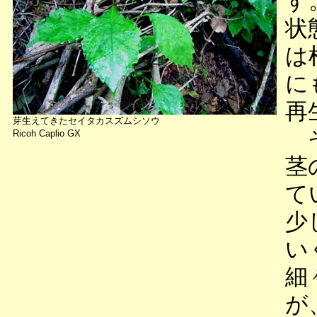
す
状
は
に
再
芽生えてきたセイタカスズムシソウ
そ
Ricoh Caplio GX
茎
て
少
い
細
が