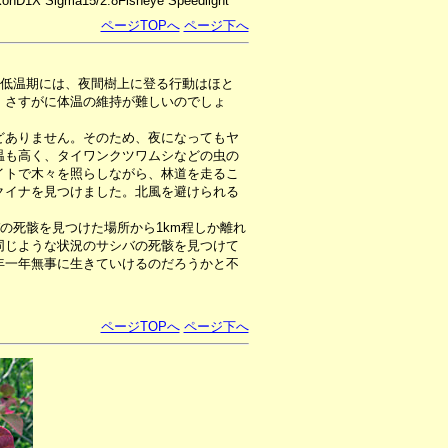
konD1X Sigma15/2.8Fisheye Speedlight
ページTOPへ
ページ下へ
の低温期には、夜間樹上に登る行動はほと
、さすがに体温の維持が難しいのでしょ
ありません。そのため、夜になってもヤ
温も高く、タイワンクツワムシなどの虫の
イトで木々を照らしながら、林道を走るこ
クイナを見つけました。北風を避けられる
の死骸を見つけた場所から1km程しか離れ
同じような状況のサシバの死骸を見つけて
年一年無事に生きていけるのだろうかと不
ページTOPへ
ページ下へ