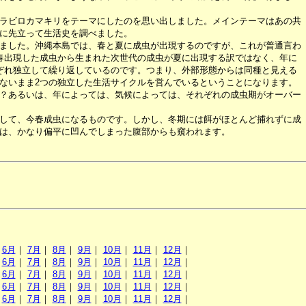
ラビロカマキリをテーマにしたのを思い出しました。メインテーマはあの共
に先立って生活史を調べました。
ました。沖縄本島では、春と夏に成虫が出現するのですが、これが普通言わ
春出現した成虫から生まれた次世代の成虫が夏に出現する訳ではなく、年に
ぞれ独立して繰り返しているのです。つまり、外部形態からは同種と見える
ないまま2つの独立した生活サイクルを営んでいるということになります。
？あるいは、年によっては、気候によっては、それぞれの成虫期がオーバー
して、今春成虫になるものです。しかし、冬期には餌がほとんど捕れずに成
は、かなり偏平に凹んでしまった腹部からも窺われます。
｜
6月
｜
7月
｜
8月
｜
9月
｜
10月
｜
11月
｜
12月
｜
｜
6月
｜
7月
｜
8月
｜
9月
｜
10月
｜
11月
｜
12月
｜
｜
6月
｜
7月
｜
8月
｜
9月
｜
10月
｜
11月
｜
12月
｜
｜
6月
｜
7月
｜
8月
｜
9月
｜
10月
｜
11月
｜
12月
｜
｜
6月
｜
7月
｜
8月
｜
9月
｜
10月
｜
11月
｜
12月
｜