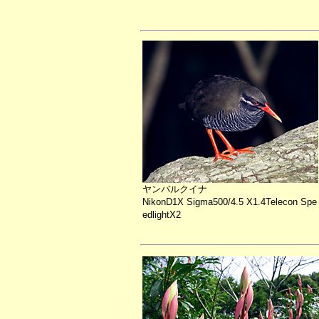
ヤンバルクイナ
NikonD1X Sigma500/4.5 X1.4Telecon Spe
edlightX2