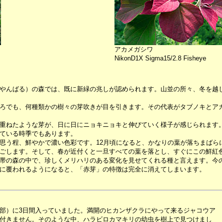
アカメガシワ
NikonD1X Sigma15/2.8 Fisheye
やんばる）の森では、既に新緑の兆しが認められます。山並の所々、冬を越
ろでも、何種類かの樹々の芽吹きが目を引きます。その代表がタブノキとア
重ねたような芽が、日に日にニョキニョキと伸びていく様子が感じられます
ている時季でもあります。
う程、鮮やかで濃い色彩です。12月頃になると、かなりの葉が落ちまばら
ごします。そして、春が近付くと一旦すべての葉を落とし、すぐにこの鮮紅
帯の森の中で、珍しくメリハリのある変化を見せてくれる種と言えます。今
に覆われるようになると、「赤芽」の特徴は完全に消えてしまいます。
部）に3日間入っていました。満開のヒカンザクラにやって来るジャコウア
付きません。そのような中、ハラビロカマキリの幼虫を樹上で見つけまし