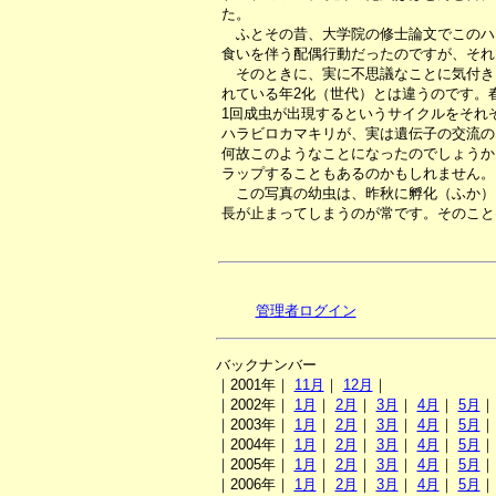
た。
ふとその昔、大学院の修士論文でこのハ
食いを伴う配偶行動だったのですが、それ
そのときに、実に不思議なことに気付き
れている年2化（世代）とは違うのです。
1回成虫が出現するというサイクルをそれ
ハラビロカマキリが、実は遺伝子の交流の
何故このようなことになったのでしょうか
ラップすることもあるのかもしれません。
この写真の幼虫は、昨秋に孵化（ふか）
長が止まってしまうのが常です。そのこと
管理者ログイン
バックナンバー
｜2001年｜
11月
｜
12月
｜
｜2002年｜
1月
｜
2月
｜
3月
｜
4月
｜
5月
｜2003年｜
1月
｜
2月
｜
3月
｜
4月
｜
5月
｜2004年｜
1月
｜
2月
｜
3月
｜
4月
｜
5月
｜2005年｜
1月
｜
2月
｜
3月
｜
4月
｜
5月
｜2006年｜
1月
｜
2月
｜
3月
｜
4月
｜
5月