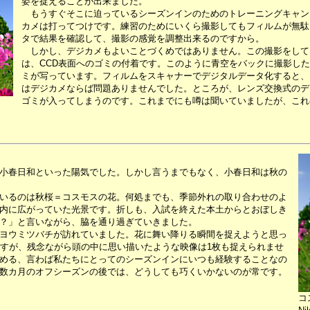
姿を捉えることが出来ました。
もうすぐそこに迫っているシーズンインのためのトレーニングキャン
カメは打ってつけです。練習のためにいくら撮影してもフィルムが無駄
タで結果を確認して、撮影の感覚を調整出来るのですから。
しかし、デジカメもよいことづくめではありません。この撮影をして
は、CCD表面へのゴミの付着です。このように青空をバックに撮影し
ミが写っています。フィルムをスキャナーでデジタルデータ化すると、
はデジカメならば問題ありませんでした。ところが、レンズ交換式のデ
ゴミが入ってしまうのです。これまでにも噂は聞いていましたが、これ
、小春日和といった陽気でした。しかし言うまでもなく、小春日和は秋の
いるのは秋桜＝コスモスの花。何処までも、季節外れの取り合わせのよ
内に広がっていた光景です。折しも、入試を終えた本土からとおぼしき
？」と言いながら、脇を通り過ぎていきました。
ヨウミツバチが訪れていました。花に舞い降りる瞬間を捉えようと思っ
ですが、残念ながら頭の中に思い描いたような映像は1枚も捉えられませ
める、言わば私たちにとってのシーズンインにいつも経験することなの
数カ月のオフシーズンの後では、どうしても巧くいかないのが常です。
コ