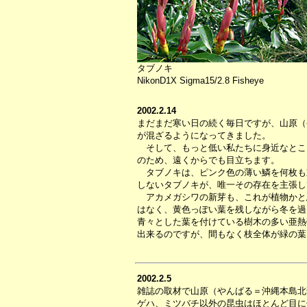
タブノキ
NikonD1X Sigma15/2.8 Fisheye
2002.2.14
まだまだ寒い日の続く毎日ですが、山原（
が混ざるようになってきました。
そして、もっと低い私たちに身近なとこ
のため、遠くからでも目立ちます。
タブノキは、ピンク色の薄い鱗を何枚も
しないタブノキが、唯一その存在を主張し
アカメガシワの新芽も、これが植物かと思
はなく、黄色っぽい葉を残しながら冬を過
青々とした葉を付けている樹木の多い亜熱
出来るのですが、間もなく枝全体が緑の葉
2002.2.5
雑誌の取材で山原（やんばる＝沖縄本島北
ゲハ、ミツバチ以外の昆虫はほとんど目に