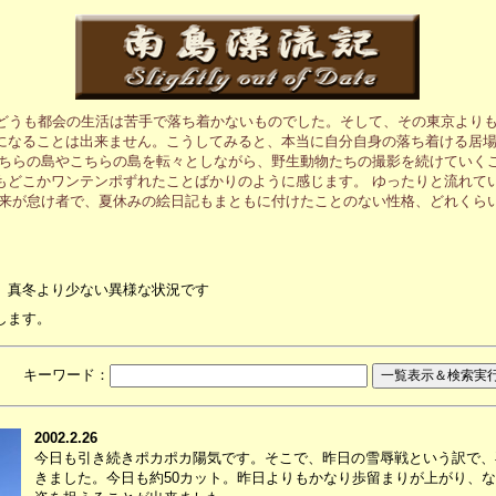
、どうも都会の生活は苦手で落ち着かないものでした。そして、その東京より
になることは出来ません。こうしてみると、本当に自分自身の落ち着ける居
あちらの島やこちらの島を転々としながら、野生動物たちの撮影を続けていく
もどこかワンテンポずれたことばかりのように感じます。 ゆったりと流れて
元来が怠け者で、夏休みの絵日記もまともに付けたことのない性格、どれくら
、真冬より少ない異様な状況です
します。
月 キーワード：
2002.2.26
今日も引き続きポカポカ陽気です。そこで、昨日の雪辱戦という訳で、
きました。今日も約50カット。昨日よりもかなり歩留まりが上がり、