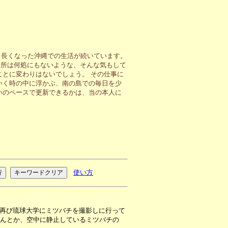
も長くなった沖縄での生活が続いています。
場所は何処にもないような、そんな気もして
ことに変わりはないでしょう。 その仕事に
いく時の中に浮かぶ、南の島での毎日を少
いのペースで更新できるかは、当の本人に
使い方
再び琉球大学にミツバチを撮影しに行って
なんとか、空中に静止しているミツバチの