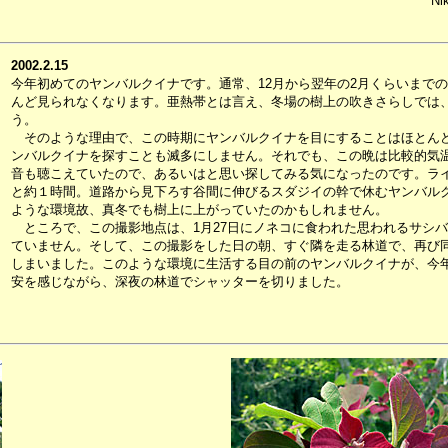
Ni
2002.2.15
今年初めてのヤンバルクイナです。通常、12月から翌年の2月くらいまで
んど見られなくなります。亜熱帯とは言え、冬場の樹上の吹きさらしでは
う。
そのような理由で、この時期にヤンバルクイナを目にすることはほとんど
ンバルクイナを探すことも滅多にしません。それでも、この晩は比較的気
音も聴こえていたので、あるいはと思い探してみる気になったのです。ラ
と約１時間。道路から見下ろす谷間に伸びるスダジイの幹で休むヤンバル
ような環境故、真冬でも樹上に上がっていたのかもしれません。
ところで、この撮影地点は、1月27日にノネコに食われた思われるサシバ
ていません。そして、この撮影をした日の朝、すぐ隣を走る林道で、再び
しまいました。このような環境に生活する目の前のヤンバルクイナが、今
安を感じながら、深夜の林道でシャッターを切りました。