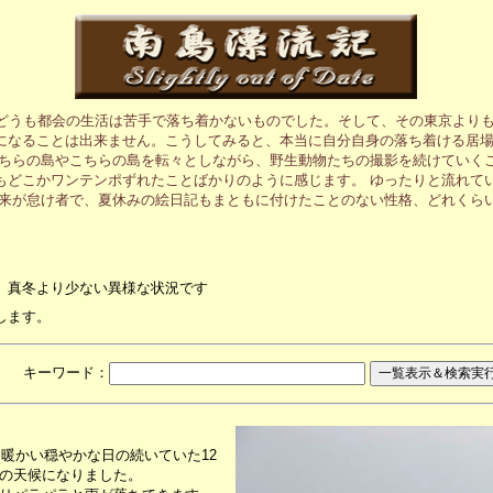
、どうも都会の生活は苦手で落ち着かないものでした。そして、その東京より
になることは出来ません。こうしてみると、本当に自分自身の落ち着ける居
あちらの島やこちらの島を転々としながら、野生動物たちの撮影を続けていく
もどこかワンテンポずれたことばかりのように感じます。 ゆったりと流れて
元来が怠け者で、夏休みの絵日記もまともに付けたことのない性格、どれくら
、真冬より少ない異様な状況です
します。
月 キーワード：
。暖かい穏やかな日の続いていた12
の天候になりました。