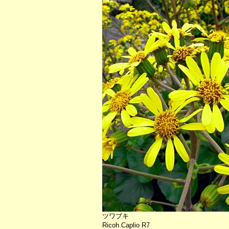
ツワブキ
Ricoh Caplio R7