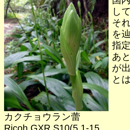
国
し
そ
を辿
指
あ
が
と
カクチョウラン蕾
Ricoh GXR S10(5.1-15.