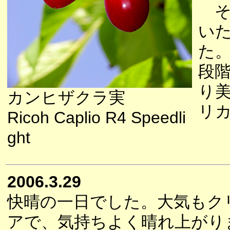
そ
い
た
段
り
カンヒザクラ実
リ
Ricoh Caplio R4 Speedli
ght
2006.3.29
快晴の一日でした。大気もク
アで、気持ちよく晴れ上がり