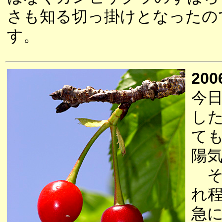
さも知る切っ掛けとなったの
す。
200
今
し
て
陽
そ
れ
急