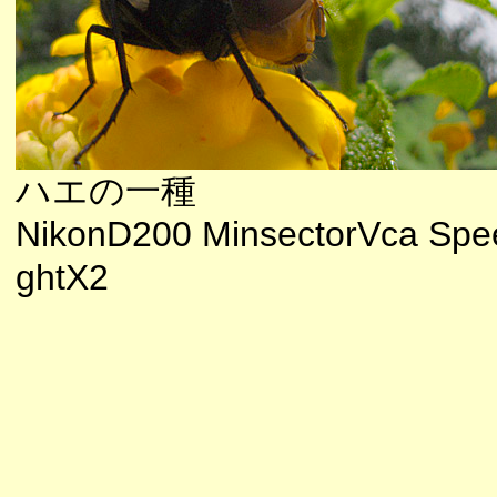
ハエの一種
NikonD200 MinsectorVca Spee
ghtX2