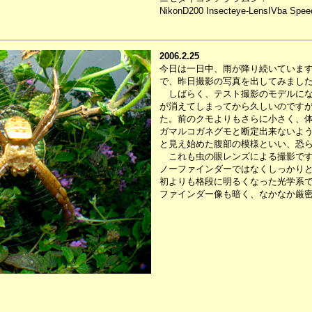
NikonD200 Insecteye-LensIVba Speed
2006.2.25
今日は一日中、雨が降り続いていま
で、昨日撮影の写真を出してみまし
しばらく、テスト撮影のモデルにな
が消えてしまってから久しいのです
た。前のクモよりもさらに小さく、体
ガマルコガネグモと断定出来ないよ
と見え始めた腹部の模様といい、恐
これも虫の眼レンズによる撮影です
ノーファインダーではなくしっかり
初よりも格段に明るくなった光学系
ファインダー像も暗く、なかなか厳