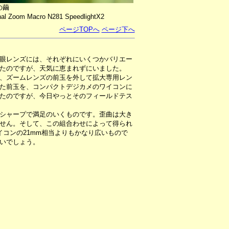
の繭
nal Zoom Macro N281 SpeedlightX2
ページTOPへ
ページ下へ
眼レンズには、それぞれにいくつかバリエー
たのですが、天気に恵まれずにいました。
、ズームレンズの前玉を外して拡大専用レン
た前玉を、コンパクトデジカメのワイコンに
たのですが、今日やっとそのフィールドテス
シャープで満足のいくものです。歪曲は大き
せん。そして、この組合わせによって得られ
イコンの21mm相当よりもかなり広いもので
いでしょう。