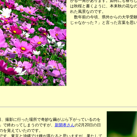
がる一角があります。如何にも春ら
は秋桜と書くように、本来秋の花な
れた風景なのです。
数年前の今頃、県外からの大学受験
じゃなかった？」と言った言葉を思
日、撮影に行った場所で奇妙な繭がぶら下がっているのを
」で終わってしまうのですが、
新開孝さん
の2月20日の日
のを覚えていたのです。
です。東京と沖縄では種が異なると思いますが、果たして