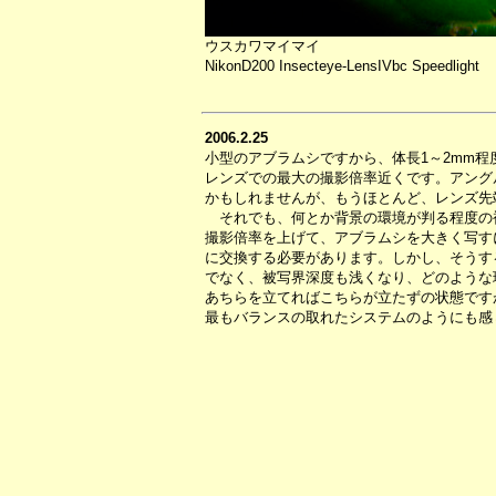
ウスカワマイマイ
NikonD200 Insecteye-LensIVbc Speedlight
2006.2.25
小型のアブラムシですから、体長1～2mm
レンズでの最大の撮影倍率近くです。アング
かもしれませんが、もうほとんど、レンズ先
それでも、何とか背景の環境が判る程度の
撮影倍率を上げて、アブラムシを大きく写す
に交換する必要があります。しかし、そうす
でなく、被写界深度も浅くなり、どのような
あちらを立てればこちらが立たずの状態です
最もバランスの取れたシステムのようにも感