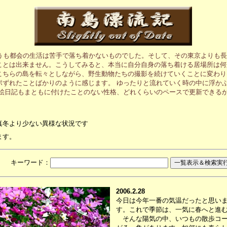
うも都会の生活は苦手で落ち着かないものでした。そして、その東京よりも長
ことは出来ません。こうしてみると、本当に自分自身の落ち着ける居場所は何
こちらの島を転々としながら、野生動物たちの撮影を続けていくことに変わり
ポずれたことばかりのように感じます。 ゆったりと流れていく時の中に浮か
の絵日記もまともに付けたことのない性格、どれくらいのペースで更新できる
真冬より少ない異様な状況です
ます。
月 キーワード：
2006.2.28
今日は今年一番の気温だったと思い
す。これで季節は、一気に春へと進
そんな陽気の中、いつもの散歩コー