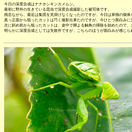
今日の深度合成はナナホシキンカメムシ。
最初に野外の生きている昆虫で深度合成撮影した被写体です。
残念ながら、最近は集団を見掛けなくなったのですが、今日は単独の個体
真っ正面から狙ったカットは巧く撮影出来たのですが、今ひとつ面白みに
次に斜め前から狙ったカットは、途中で脚よる触角の掃除を始めたので、
明らかに深度合成としては失敗作ですが、こちらのほうが面白みが感じら