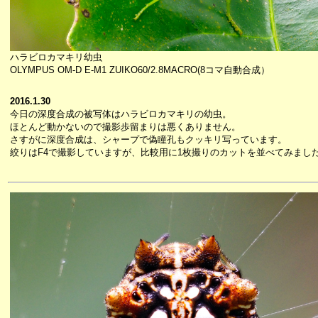
ハラビロカマキリ幼虫
OLYMPUS OM-D E-M1 ZUIKO60/2.8MACRO(8コマ自動合成）
2016.1.30
今日の深度合成の被写体はハラビロカマキリの幼虫。
ほとんど動かないので撮影歩留まりは悪くありません。
さすがに深度合成は、シャープで偽瞳孔もクッキリ写っています。
絞りはF4で撮影していますが、比較用に1枚撮りのカットを並べてみまし