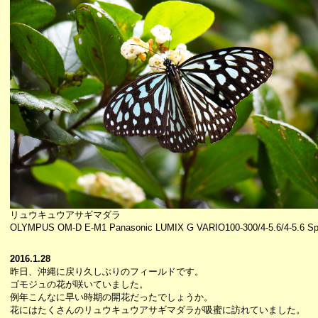
リュウキュウアサギマダラ
OLYMPUS OM-D E-M1 Panasonic LUMIX G VARIO100-300/4-5.6/4-5.6 Spe
2016.1.28
昨日、沖縄に戻り久しぶりのフィールドです。
ゴモジュの花が咲いていました。
例年こんなに早い時期の開花だったでしょうか。
花にはたくさんのリュウキュウアサギマダラが吸蜜に訪れていました。