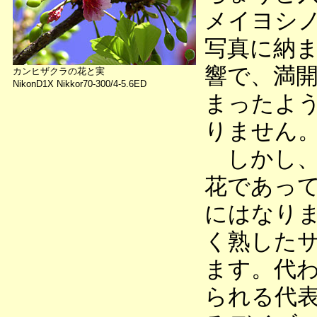
メイヨシ
写真に納
響で、満
カンヒザクラの花と実
NikonD1X Nikkor70-300/4-5.6ED
まったよ
りません
しかし、
花であっ
にはなり
く熟した
ます。代
られる代