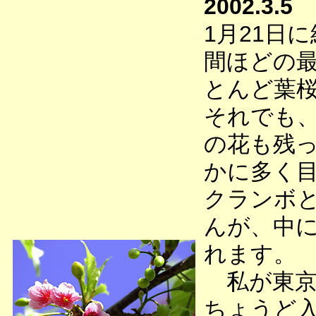
2002.3.5
1月21日
間ほどの最
とんど葉
それでも
の花も残
かに多く
クランボ
んが、中
れます。
私が東京
ちょうど