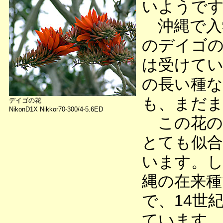
いようで
沖縄で入
のデイゴの
は受けて
の長い種な
も、まだま
デイゴの花
NikonD1X Nikkor70-300/4-5.6ED
この花の
とても似合
います。
縄の在来種
で、14世
ています。