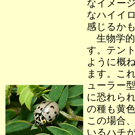
なイメー
なハイイ
感じるか
生物学的
す。テン
ように概
ます。こ
ューラー
に恐れら
の種も黄
この場合
いるハチ