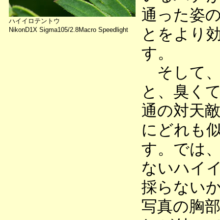
通った姿
ハイイロテントウ
とをより
NikonD1X Sigma105/2.8Macro Speedlight
す。
そして、
と、臭く
通の対天
にどれも
す。では
ないハイ
採らない
写真の胸