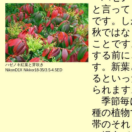
と言って
です。し
秋ではな
ことです
する前に
す。新葉
ハゼノキ紅葉と芽吹き
NikonD1X Nikkor18-35/3.5-4.5ED
るといっ
られます
季節毎
種の植物
帯のそれ