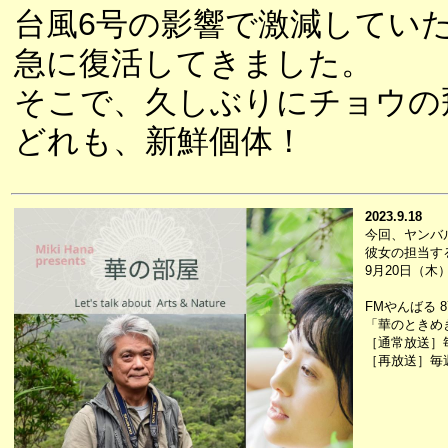
台風6号の影響で激減してい
急に復活してきました。
そこで、久しぶりにチョウの
どれも、新鮮個体！
2023.9.18
今回、ヤンバ
彼女の担当す
9月20日（木
FMやんばる 87
「華のときめ
［通常放送］毎週
［再放送］毎週水