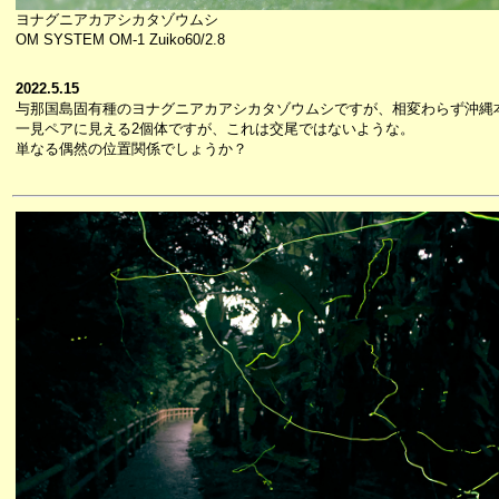
ヨナグニアカアシカタゾウムシ
OM SYSTEM OM-1 Zuiko60/2.8
2022.5.15
与那国島固有種のヨナグニアカアシカタゾウムシですが、相変わらず沖縄
一見ペアに見える2個体ですが、これは交尾ではないような。
単なる偶然の位置関係でしょうか？