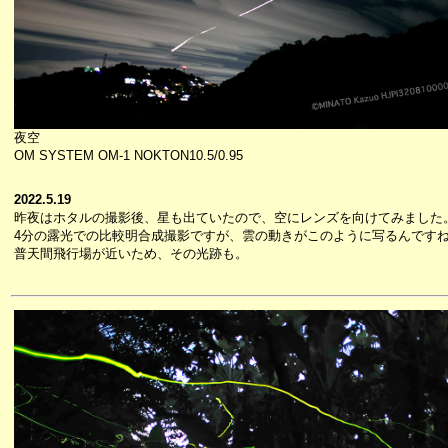
夜空
OM SYSTEM OM-1 NOKTON10.5/0.95
2022.5.19
昨夜はホタルの撮影後、星も出ていたので、空にレンズを向けてみました
4分の露光での比較明合成撮影ですが、雲の動きがこのように写るんです
普天間飛行場が近いため、その光跡も。