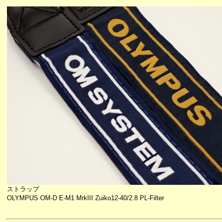
ストラップ
OLYMPUS OM-D E-M1 MrkIII Zuiko12-40/2.8 PL-Filter