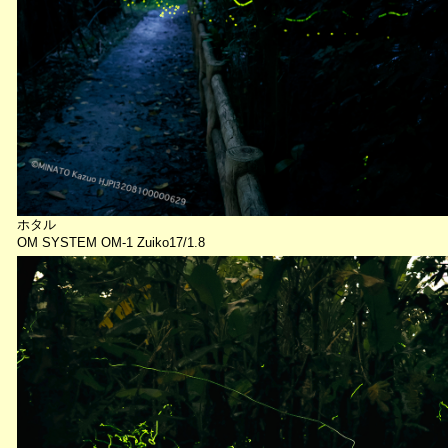
ホタル
OM SYSTEM OM-1 Zuiko17/1.8