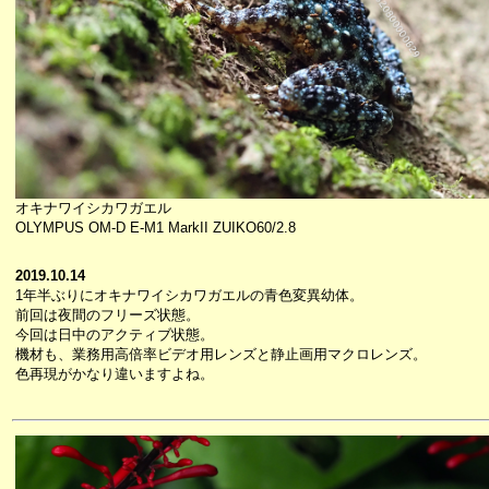
オキナワイシカワガエル
OLYMPUS OM-D E-M1 MarkII ZUIKO60/2.8
2019.10.14
1年半ぶりにオキナワイシカワガエルの青色変異幼体。
前回は夜間のフリーズ状態。
今回は日中のアクティブ状態。
機材も、業務用高倍率ビデオ用レンズと静止画用マクロレンズ。
色再現がかなり違いますよね。