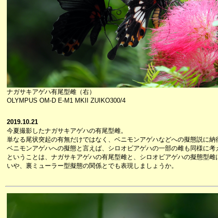
ナガサキアゲハ有尾型雌（右）
OLYMPUS OM-D E-M1 MKII ZUIKO300/4
2019.10.21
今夏撮影したナガサキアゲハの有尾型雌。
単なる尾状突起の有無だけではなく、ベニモンアゲハなどへの擬態説に納
ベニモンアゲハへの擬態と言えば、シロオビアゲハの一部の雌も同様に考
ということは、ナガサキアゲハの有尾型雌と、シロオビアゲハの擬態型雌
いや、裏ミューラー型擬態の関係とでも表現しましょうか。