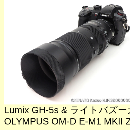
Lumix GH-5s & ライトバズ
OLYMPUS OM-D E-M1 MKII Z