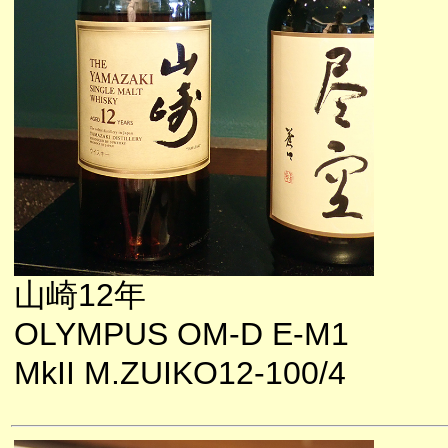
山崎12年
OLYMPUS OM-D E-M1
MkII M.ZUIKO12-100/4