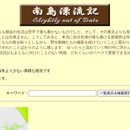
うも都会の生活は苦手で落ち着かないものでした。そして、その東京よりも長
ことは出来ません。こうしてみると、本当に自分自身の落ち着ける居場所は何
こちらの島を転々としながら、野生動物たちの撮影を続けていくことに変わり
ポずれたことばかりのように感じます。 ゆったりと流れていく時の中に浮か
の絵日記もまともに付けたことのない性格、どれくらいのペースで更新できる
真冬より少ない異様な状況です
ます。
月 キーワード：