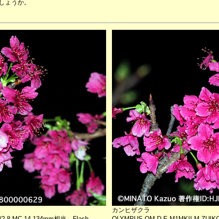
しょうか。
カンヒザクラ
/2.8 MC-14 134mm相当 Flash
OLYMPUS OM-D E-M1MKII M.ZUIKO