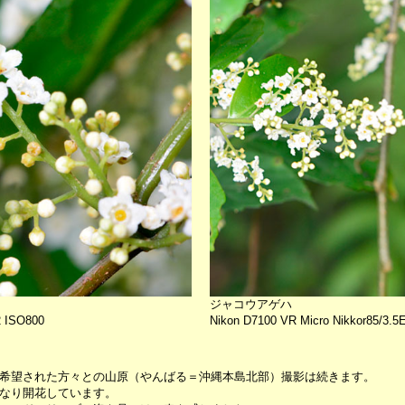
ジャコウアゲハ
2 ISO800
Nikon D7100 VR Micro Nikkor85/3.5
希望された方々との山原（やんばる＝沖縄本島北部）撮影は続きます。
なり開花しています。