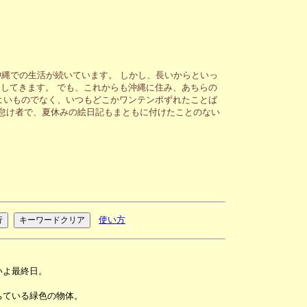
縄での生活が続いています。 しかし、長いからといっ
してきます。 でも、これからも沖縄に住み、あちらの
よいものでなく、いつもどこかワンテンポずれたことば
が怠け者で、夏休みの絵日記もまともに付けたことのない
使い方
いよ最終日。
ちている緑色の物体。