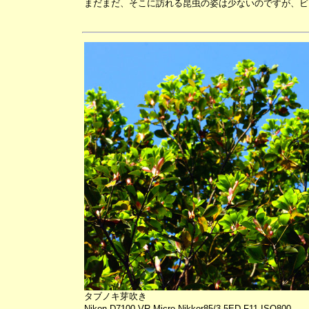
まだまだ、そこに訪れる昆虫の姿は少ないのですが、ビ
タブノキ芽吹き
Nikon D7100 VR Micro Nikkor85/3.5ED F11 ISO800