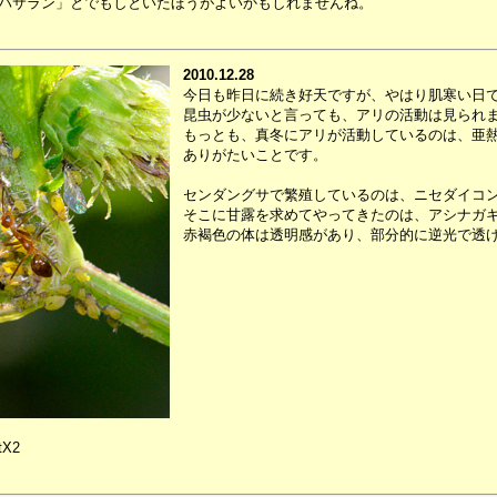
パサラン」とでもしといたほうがよいかもしれませんね。
2010.12.28
今日も昨日に続き好天ですが、やはり肌寒い日
昆虫が少ないと言っても、アリの活動は見られ
もっとも、真冬にアリが活動しているのは、亜
ありがたいことです。
センダングサで繁殖しているのは、ニセダイコ
そこに甘露を求めてやってきたのは、アシナガ
赤褐色の体は透明感があり、部分的に逆光で透
tX2