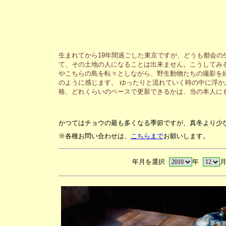
生まれてから19年間過ごした東京ですが、どうも都会の
て、その土地の人になることは出来ません。こうしてみ
やこちらの島を転々としながら、野生動物たちの撮影を
のように感じます。 ゆったりと流れていく時の中に浮か
格、どれくらいのペースで更新できるかは、当の本人に
かつてはチョウの最も多くなる季節ですが、真冬より少
※各種お問い合わせは、
こちらまで
お願いします。
年月を選択
年