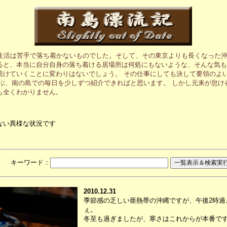
生活は苦手で落ち着かないものでした。そして、その東京よりも長くなった沖
ると、本当に自分自身の落ち着ける居場所は何処にもないような、そんな気も
続けていくことに変わりはないでしょう。 その仕事にしても決して要領のよ
ぶ、南の島での毎日を少しずつ紹介できればと思います。 しかし元来が怠け
も全くわかりません。
ない異様な状況です
月 キーワード：
2010.12.31
季節感の乏しい亜熱帯の沖縄ですが、午後2時過
ぇ。
冬至も過ぎましたが、寒さはこれからが本番で