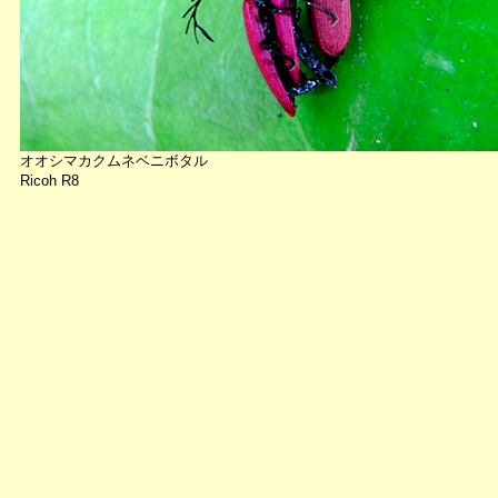
オオシマカクムネベニボタル
Ricoh R8