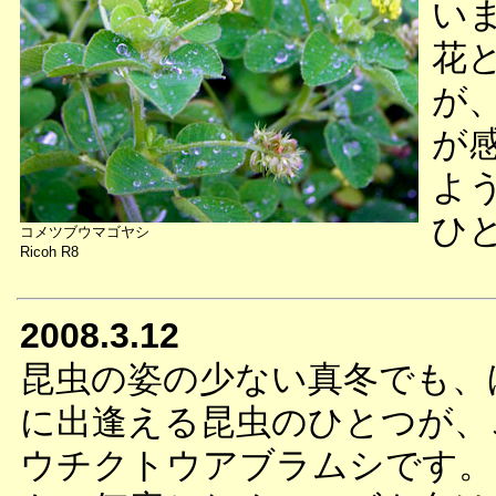
い
花
が
が
よ
ひ
コメツブウマゴヤシ
Ricoh R8
2008.3.12
昆虫の姿の少ない真冬でも、
に出逢える昆虫のひとつが、
ウチクトウアブラムシです。