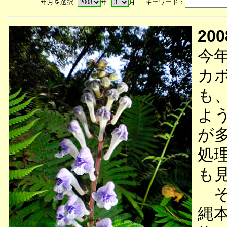
年月を選択
年
月 キーワード：
200
今
カ
も
よ
が
処
も
そ
縄