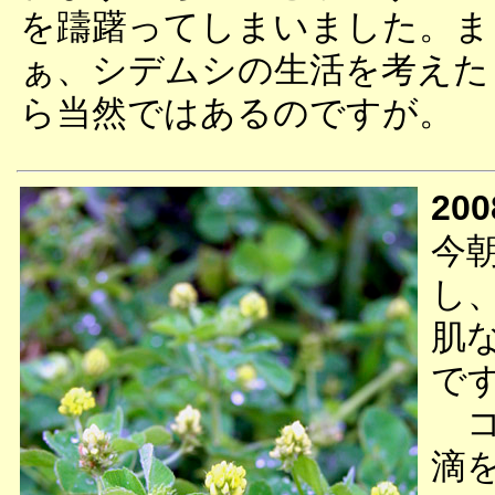
を躊躇ってしまいました。ま
ぁ、シデムシの生活を考えた
ら当然ではあるのですが。
200
今
し
肌
で
コ
滴