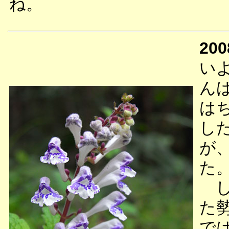
ね。
200
い
ん
は
し
が
た
し
た
で