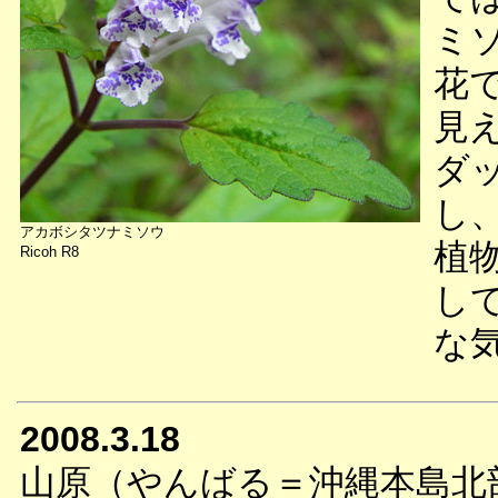
ミ
花
見
ダ
し
アカボシタツナミソウ
植
Ricoh R8
し
な
2008.3.18
山原（やんばる＝沖縄本島北