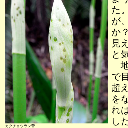
た
が
か
見
と
地
で
超
を
れ
し
カクチョウラン蕾