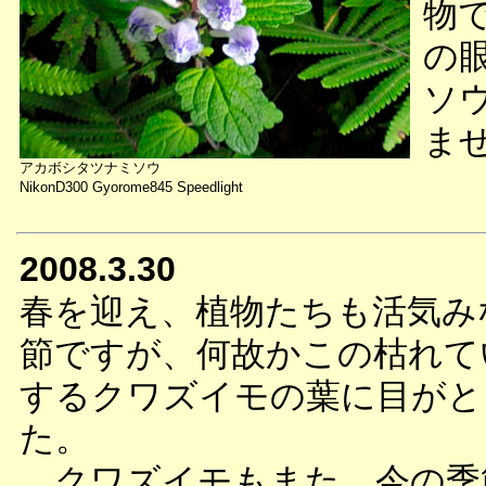
物
の
ソ
ま
アカボシタツナミソウ
NikonD300 Gyorome845 Speedlight
2008.3.30
春を迎え、植物たちも活気み
節ですが、何故かこの枯れて
するクワズイモの葉に目がと
た。
クワズイモもまた、今の季