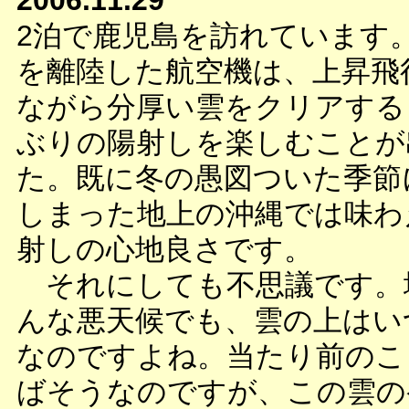
2006.11.29
2泊で鹿児島を訪れています
を離陸した航空機は、上昇飛
ながら分厚い雲をクリアする
ぶりの陽射しを楽しむことが
た。既に冬の愚図ついた季節
しまった地上の沖縄では味わ
射しの心地良さです。
それにしても不思議です。
んな悪天候でも、雲の上はい
なのですよね。当たり前のこ
ばそうなのですが、この雲の