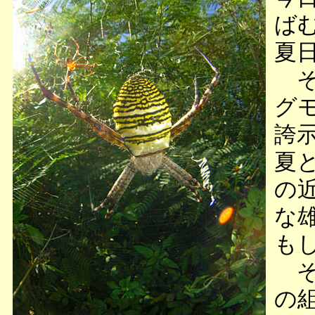
ば
夏
そ
グ
誇
夏
の
な
も
そ
の