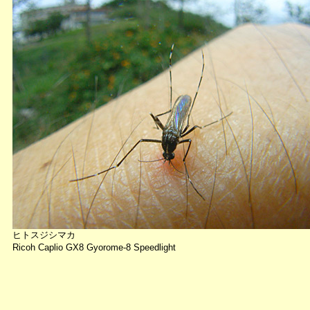
ヒトスジシマカ
Ricoh Caplio GX8 Gyorome-8 Speedlight