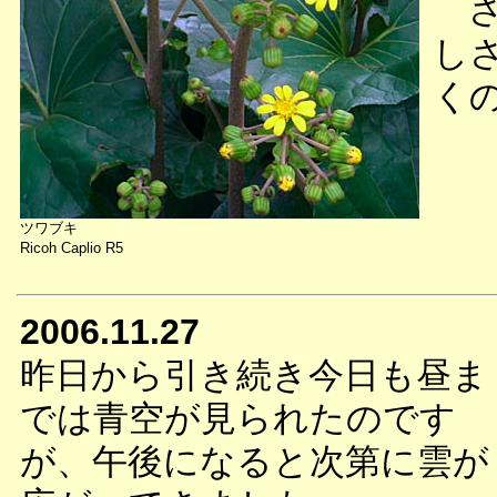
さ
し
く
ツワブキ
Ricoh Caplio R5
2006.11.27
昨日から引き続き今日も昼ま
では青空が見られたのです
が、午後になると次第に雲が