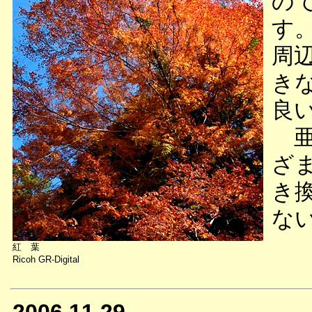
の
す
周
き
良
亜
ざ
き
な
紅 葉
Ricoh GR-Digital