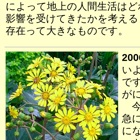
によって地上の人間生活はど
影響を受けてきたかを考える
存在って大きなものです。
200
い
で
が
今
急
に