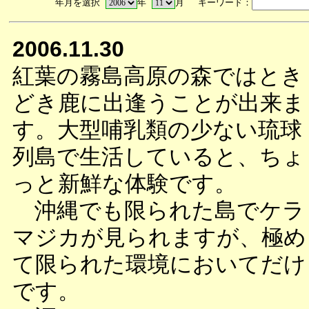
年月を選択
年
月 キーワード：
2006.11.30
紅葉の霧島高原の森ではとき
どき鹿に出逢うことが出来ま
す。大型哺乳類の少ない琉球
列島で生活していると、ちょ
っと新鮮な体験です。
沖縄でも限られた島でケラ
マジカが見られますが、極め
て限られた環境においてだけ
です。