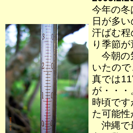
今年の冬
日が多い
汗ばむ程
り季節が
今朝の気
いたので
真では1
が・・・
時頃です
た可能性
沖縄で最