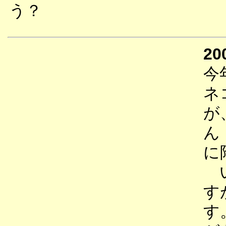
う？
20
今
ネ
が
ん
に
い
す
す