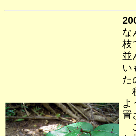
20
な
枝
並
い
た
種
よ
置
こ