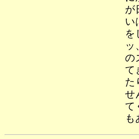
が
い
を
ッ
の
て
た
せ
て
も