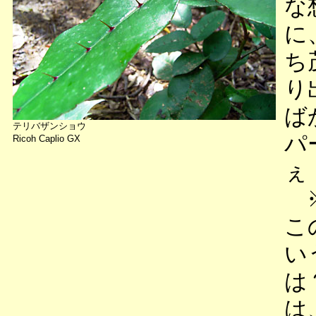
な
に
ち
り
ば
テリバザンショウ
パ
Ricoh Caplio GX
ぇ
※
こ
い
は
は