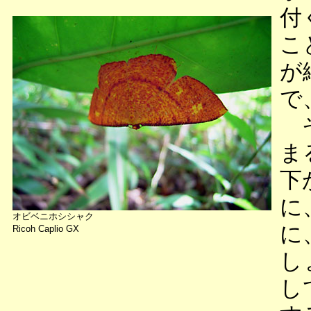
付
こ
が
で
そ
ま
下
に
オビベニホシシャク
に
Ricoh Caplio GX
し
し