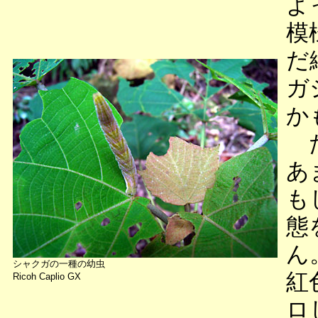
よ
模
だ
ガ
か
た
あ
も
態
ん
シャクガの一種の幼虫
紅
Ricoh Caplio GX
ロ