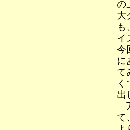
の
大
も
イ
今
に
て
く
出
万
て
よ