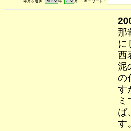
年月を選択
年
月 キーワード：
20
那
に
西
泥
の
す
ミ
ば
す