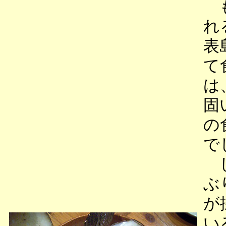
も
れ
表
て
は
固
の
で
し
ぶ
が
い