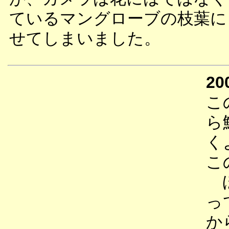
ているマングローブの枝葉に
せてしまいました。
20
こ
ら
く
こ
ほ
っ
か