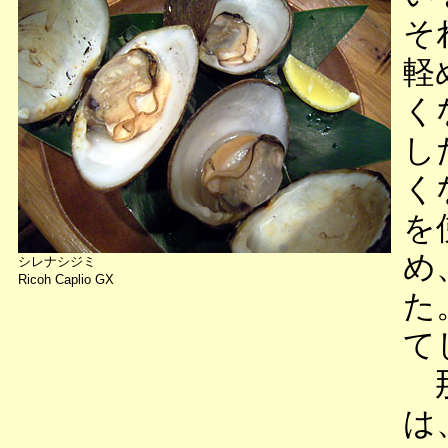
そ
軽
く
し
く
を
め
シレナシジミ
Ricoh Caplio GX
た
て
那
は