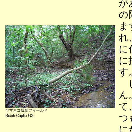
が
の
ま
れ
に
に
す
し
ん
て
ヤマネコ撮影フィールド
つ
Ricoh Caplio GX
に