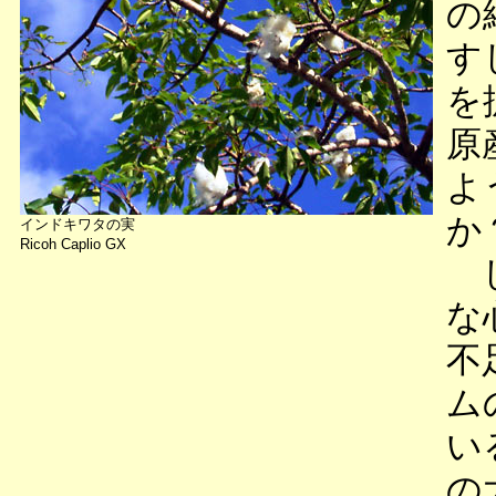
の
す
を
原
よ
か
インドキワタの実
Ricoh Caplio GX
し
な
不
ム
い
の