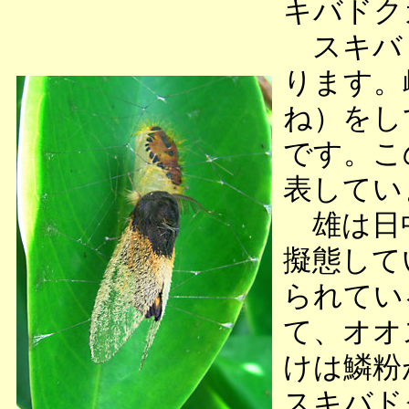
キバドク
スキバド
ります。
ね）をし
です。こ
表してい
雄は日中
擬態して
られてい
て、オオ
けは鱗粉
スキバド