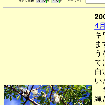
年月を選択
年
月 キーワード：
20
4
キ
ま
う
て
白
い
ち
縄