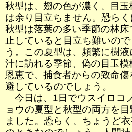
秋型は、翅の色が濃く、目玉
は余り目立ちません。恐らく
秋型は落葉の多い季節の林床
止していると目立ち難いので
う。この夏型は、頻繁に樹液
汁に訪れる季節、偽の目玉模
恩恵で、捕食者からの致命傷
避しているのでしょう。
今日は、1日でウスイロコ
ョウの夏型と秋型の両方を目
ました。恐らく、ちょうど衣