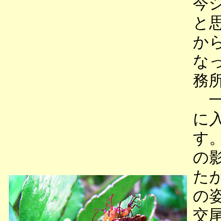
今
と
か
な
務
一
に
す
の
た
の
交