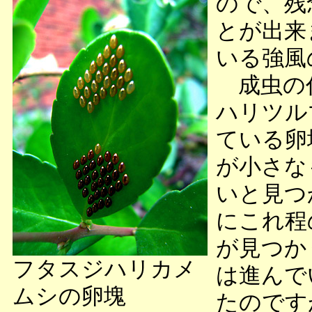
ので、残
とが出来
いる強風
成虫の代
ハリツル
ている卵
が小さな
いと見つ
にこれ程
が見つか
フタスジハリカメ
は進んで
ムシの卵塊
たのです