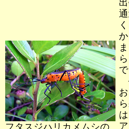
出
通
く
か
ま
ら
で
今
お
ら
は
ア
フタスジハリカメムシの