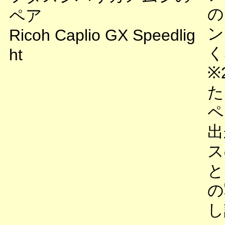
の
ペア
ン
Ricoh Caplio GX Speedlig
く
ht
※
た
ペ
出
ス
と
の
し