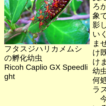
ろ
象
影
い
ま
フタスジハリカメムシ
け
の孵化幼虫
け
Ricoh Caplio GX Speedli
幼
ght
何
ラ
今