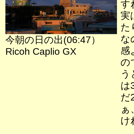
す
実
た
な
今朝の日の出(06:47）
感
Ricoh Caplio GX
の
う
は
だ
ぁ
け