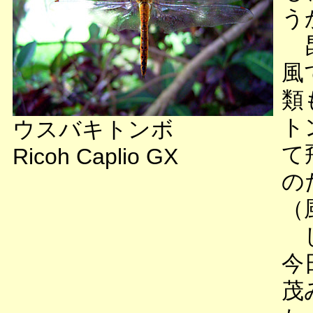
う
昆
風
類
ト
ウスバキトンボ
て
Ricoh Caplio GX
の
（
し
今
茂