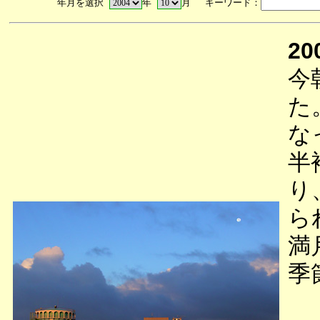
年月を選択
年
月 キーワード：
20
今
た
な
半
り
ら
満
季
「