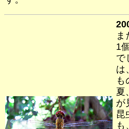
20
ま
1
で
は
も
夏
が
昆
も