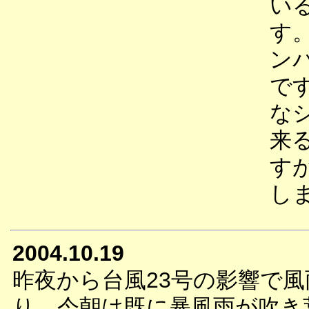
い
す
ン
で
な
来
す
し
2004.10.19
昨夜から台風23号の影響で
り、今朝は既に暴風雨が吹き