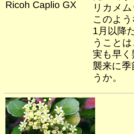
Ricoh Caplio GX
リカメム
このよう
1月以降
うことは
実も早く
襲来に季
うか。