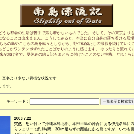
、どうも都会の生活は苦手で落ち着かないものでした。そして、その東京より
になることは出来ません。こうしてみると、本当に自分自身の落ち着ける居
あちらの島やこちらの島を転々としながら、野生動物たちの撮影を続けていく
もどこかワンテンポずれたことばかりのように感じます。 ゆったりと流れて
元来が怠け者で、夏休みの絵日記もまともに付けたことのない性格、どれくら
、真冬より少ない異様な状況です
します。
月 キーワード：
2003.7.22
突然、思い付いて沖縄本島北部、本部半島の沖合にある伊是名島に2
らフェリーで約1時間、30km足らずの距離にある島ですが、いつも