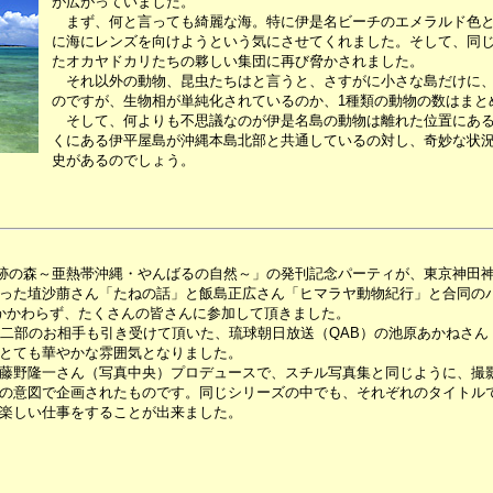
が広がっていました。
まず、何と言っても綺麗な海。特に伊是名ビーチのエメラルド色と
に海にレンズを向けようという気にさせてくれました。そして、同
たオカヤドカリたちの夥しい集団に再び脅かされました。
それ以外の動物、昆虫たちはと言うと、さすがに小さな島だけに、
のですが、生物相が単純化されているのか、1種類の動物の数はまと
そして、何よりも不思議なのが伊是名島の動物は離れた位置にある
くにある伊平屋島が沖縄本島北部と共通しているの対し、奇妙な状
史があるのでしょう。
「奇跡の森～亜熱帯沖縄・やんばるの自然～」の発刊記念パーティが、東京神田
った埴沙萠さん「たねの話」と飯島正広さん「ヒマラヤ動物紀行」と合同の
かかわらず、たくさんの皆さんに参加して頂きました。
二部のお相手も引き受けて頂いた、琉球朝日放送（QAB）の池原あかねさん
とても華やかな雰囲気となりました。
藤野隆一さん（写真中央）プロデュースで、スチル写真集と同じように、撮
の意図で企画されたものです。同じシリーズの中でも、それぞれのタイトル
楽しい仕事をすることが出来ました。