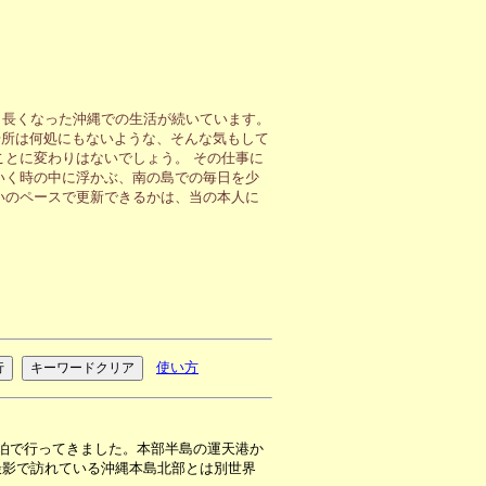
も長くなった沖縄での生活が続いています。
場所は何処にもないような、そんな気もして
ことに変わりはないでしょう。 その仕事に
いく時の中に浮かぶ、南の島での毎日を少
いのペースで更新できるかは、当の本人に
使い方
泊で行ってきました。本部半島の運天港か
撮影で訪れている沖縄本島北部とは別世界