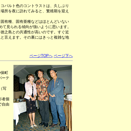
コバルト色のコントラストは、久しぶり
じ場所を夜に訪れてみると、繁殖期を迎え
固有種、固有亜種などはほとんどいない
めて見られる傾向が強いように思います。
徳之島との共通性が高いのです。すぐ近
況と言えます。その裏にはきっと複雑な地
ページTOPへ
ページ下へ
神保町
パーテ
（写
影者個
で自由