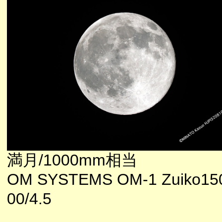
満月/1000mm相当
OM SYSTEMS OM-1 Zuiko15
00/4.5