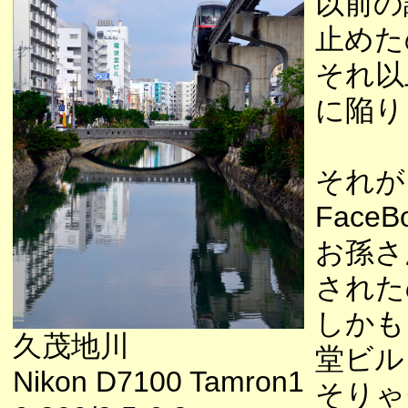
以前の
止めた
それ以
に陥り
それが
Fac
お孫さ
された
しかも
久茂地川
堂ビル
Nikon D7100 Tamron1
そりゃ