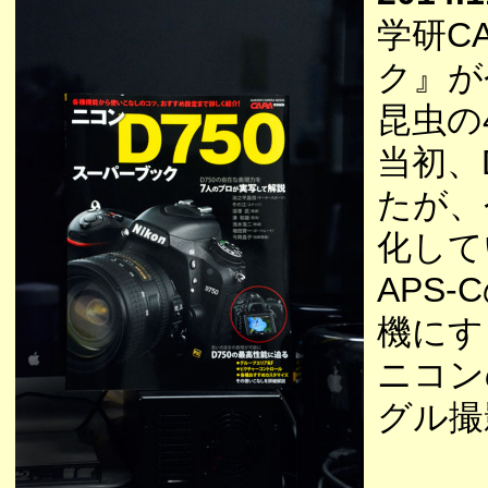
学研C
ク』が
昆虫の
当初、
たが、
化して
APS
機にす
ニコン
グル撮