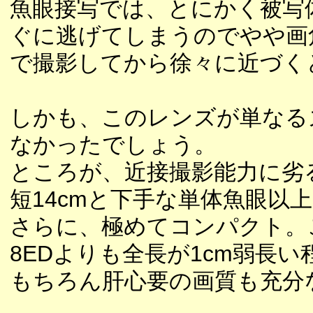
魚眼接写では、とにかく被写
ぐに逃げてしまうのでやや画
で撮影してから徐々に近づく
しかも、このレンズが単なる
なかったでしょう。
ところが、近接撮影能力に劣
短14cmと下手な単体魚眼以
さらに、極めてコンパクト。これ
8EDよりも全長が1cm弱長
もちろん肝心要の画質も充分