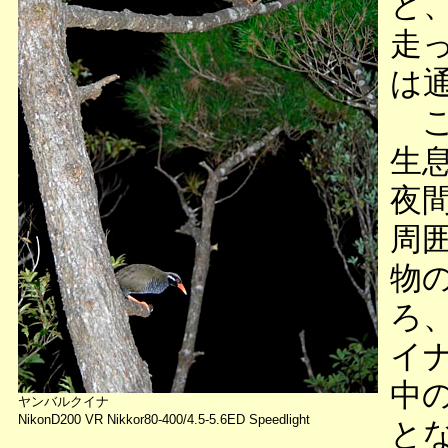
と
走
は
こ
生
夜
周
物
ろ
イ
中
ヤンバルクイナ
NikonD200 VR Nikkor80-400/4.5-5.6ED Speedlight
と