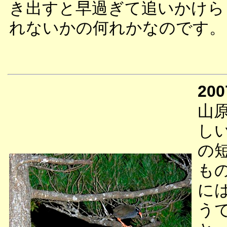
き出すと早過ぎて追いかけら
れないかの何れかなのです。
200
山
し
の
も
に
う