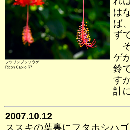
れ
は
ば
ず
そ
ゲ
フウリンブッソウゲ
鈴
Ricoh Caplio R7
す
計
2007.10.12
ススキの葉裏にフタホシハゴ