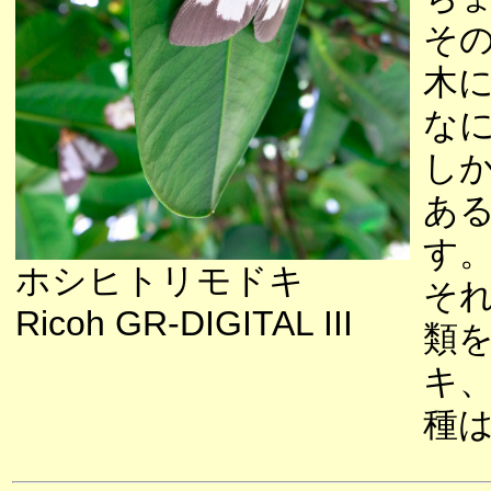
そ
木
な
し
あ
す
ホシヒトリモドキ
そ
Ricoh GR-DIGITAL III
類
キ
種