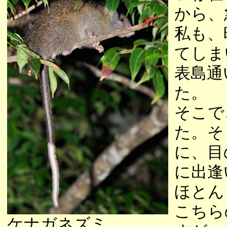
から、
私も、
てしま
表島通
た。
そこで
た。そ
に、目
に出逢
ほとん
こちら
ケナガネズミ