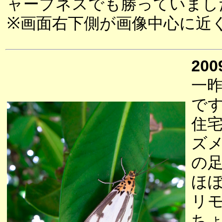
ャープネスでも勝っていまし
※画面右下側が画像中心に近
200
一
で
住
ズ
の
ほ
リ
ち