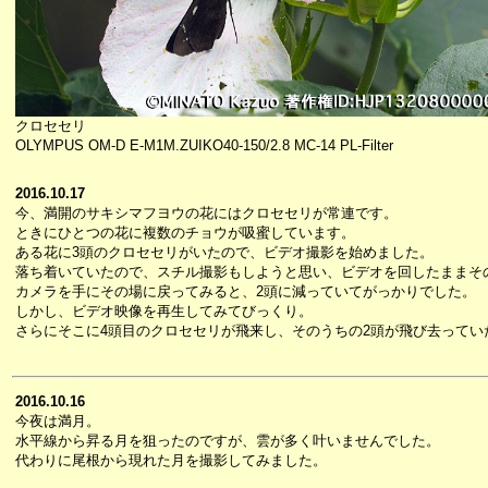
クロセセリ
OLYMPUS OM-D E-M1M.ZUIKO40-150/2.8 MC-14 PL-Filter
2016.10.17
今、満開のサキシマフヨウの花にはクロセセリが常連です。
ときにひとつの花に複数のチョウが吸蜜しています。
ある花に3頭のクロセセリがいたので、ビデオ撮影を始めました。
落ち着いていたので、スチル撮影もしようと思い、ビデオを回したままそ
カメラを手にその場に戻ってみると、2頭に減っていてがっかりでした。
しかし、ビデオ映像を再生してみてびっくり。
さらにそこに4頭目のクロセセリが飛来し、そのうちの2頭が飛び去ってい
2016.10.16
今夜は満月。
水平線から昇る月を狙ったのですが、雲が多く叶いませんでした。
代わりに尾根から現れた月を撮影してみました。