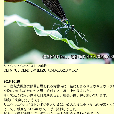
リュウキュウハグロトンボ雌
OLYMPUS OM-D E-M1M.ZUIKO40-150/2.8 MC-14
2016.10.28
もう自然光撮影の限界と思われる黄昏時に、葉にとまるリュウキュウハグ
今晩の塒に決めたのかと思い近付くと、舞い上がりました。
そして近くに舞い降りた口先を見ると、細長い白い脚が動いています。
捕食に’成功したようです。
リュウキュウハグロトンボの餌といえば、蚊のように小さなものがほとん
そこで、感度をISO6400まで上げ、撮影しました。
10カットほど撮影して、何とか２カットが見られるレベルでした。