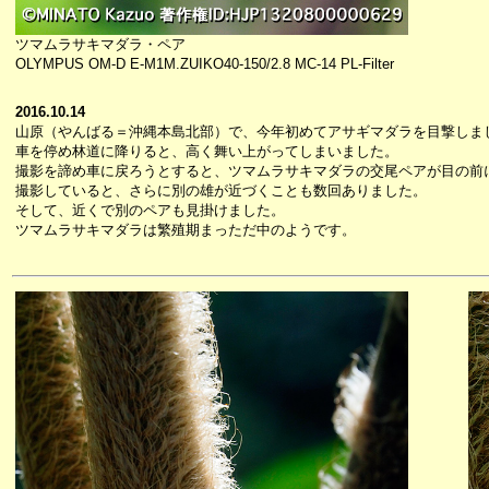
ツマムラサキマダラ・ペア
OLYMPUS OM-D E-M1M.ZUIKO40-150/2.8 MC-14 PL-Filter
2016.10.14
山原（やんばる＝沖縄本島北部）で、今年初めてアサギマダラを目撃しま
車を停め林道に降りると、高く舞い上がってしまいました。
撮影を諦め車に戻ろうとすると、ツマムラサキマダラの交尾ペアが目の前
撮影していると、さらに別の雄が近づくことも数回ありました。
そして、近くで別のペアも見掛けました。
ツマムラサキマダラは繁殖期まっただ中のようです。