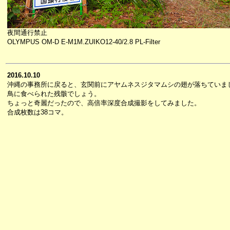
夜間通行禁止
OLYMPUS OM-D E-M1M.ZUIKO12-40/2.8 PL-Filter
2016.10.10
沖縄の事務所に戻ると、玄関前にアヤムネスジタマムシの翅が落ちていま
鳥に食べられた残骸でしょう。
ちょっと奇麗だったので、高倍率深度合成撮影をしてみました。
合成枚数は38コマ。