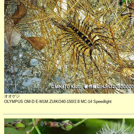
オオゲジ
OLYMPUS OM-D E-M1M.ZUIKO40-150/2.8 MC-14 Speedlight