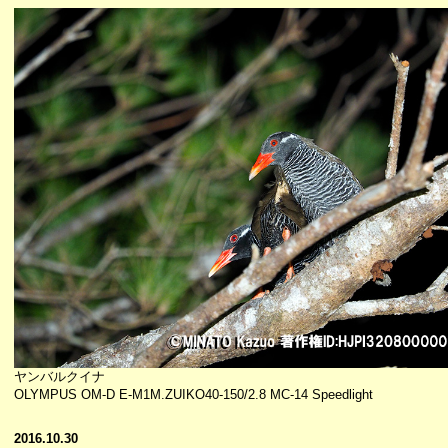
ヤンバルクイナ
OLYMPUS OM-D E-M1M.ZUIKO40-150/2.8 MC-14 Speedlight
2016.10.30