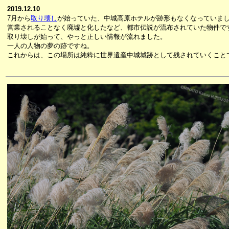
2019.12.10
7月から
取り壊し
が始っていた、中城高原ホテルが跡形もなくなっていま
営業されることなく廃墟と化したなど、都市伝説が流布されていた物件で
取り壊しが始って、やっと正しい情報が流れました。
一人の人物の夢の跡ですね。
これからは、この場所は純粋に世界遺産中城城跡として残されていくこと