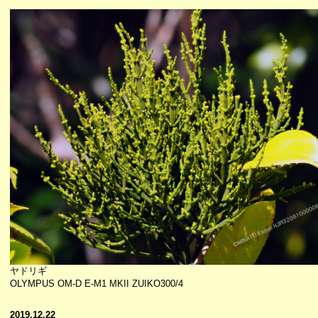
ヤドリギ
OLYMPUS OM-D E-M1 MKII ZUIKO300/4
2019.12.22