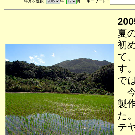
年月を選択
年
月 キーワード：
200
夏
初
て
す
で
今
製
た
テ