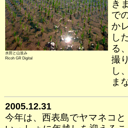
き
で
か
し
る
水田と山並み
撮
Ricoh GR Digital
し
ま
2005.12.31
今年は、西表島でヤマネコと