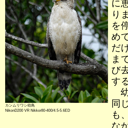
に
り
を
め
だ
ま
び
す
幼
同
カンムリワシ幼鳥
NikonD200 VR Nikkor80-400/4.5-5.6ED
も
な