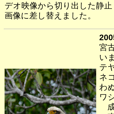
デオ映像から切り出した静止
画像に差し替えました。
200
宮
い
テ
ネ
わ
ワ
成