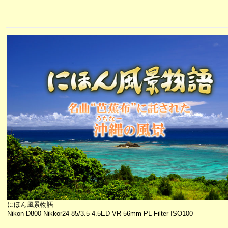
にほん風景物語
Nikon D800 Nikkor24-85/3.5-4.5ED VR 56mm PL-Filter ISO100