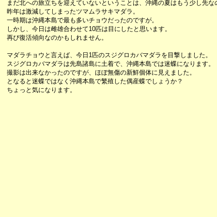
まだ北への旅立ちを迎えていないということは、沖縄の夏はもう少し先な
昨年は激減してしまったツマムラサキマダラ。
一時期は沖縄本島で最も多いチョウだったのですが。
しかし、今日は雌雄合わせて10匹は目にしたと思います。
再び復活傾向なのかもしれません。
マダラチョウと言えば、今日1匹のスジグロカバマダラを目撃しました。
スジグロカバマダラは先島諸島に土着で、沖縄本島では迷蝶になります。
撮影は出来なかったのですが、ほぼ無傷の新鮮個体に見えました。
となると迷蝶ではなく沖縄本島で繁殖した偶産蝶でしょうか？
ちょっと気になります。