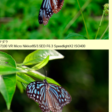
マダラ
D7100 VR Micro Nikkor85/3.5ED F6.3 SpeedlightX2 ISO400