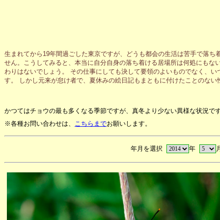
生まれてから19年間過ごした東京ですが、どうも都会の生活は苦手で落ち
せん。こうしてみると、本当に自分自身の落ち着ける居場所は何処にもな
わりはないでしょう。 その仕事にしても決して要領のよいものでなく、い
す。 しかし元来が怠け者で、夏休みの絵日記もまともに付けたことのない
かつてはチョウの最も多くなる季節ですが、真冬より少ない異様な状況で
※各種お問い合わせは、
こちらまで
お願いします。
年月を選択
年