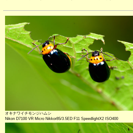
オキナワイチモンジハムシ
Nikon D7100 VR Micro Nikkor85/3.5ED F11 SpeedlightX2 ISO400