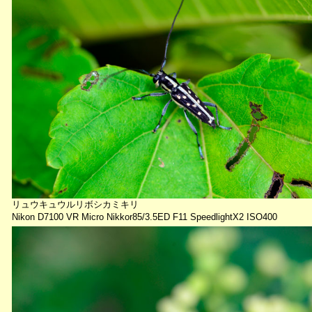
リュウキュウルリボシカミキリ
Nikon D7100 VR Micro Nikkor85/3.5ED F11 SpeedlightX2 ISO400