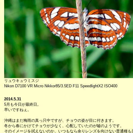
リュウキュウミスジ
Nikon D7100 VR Micro Nikkor85/3.5ED F11 SpeedlightX2 ISO400
2014.5.31
5月も今日が最終日。
早いですねぇ。
沖縄はまだ梅雨の真っ只中ですが、チョウの姿が目に付きます。
冬から春にかけてチョウが少なく、心配していたのが嘘のようです。
そのイメージを拭えないのか、いつもなら余りレンズを向けない普通種も