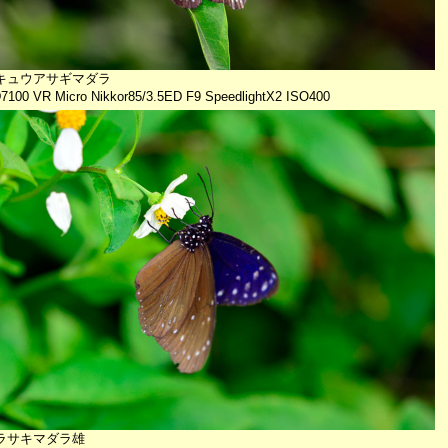
キュウアサギマダラ
D7100 VR Micro Nikkor85/3.5ED F9 SpeedlightX2 ISO400
ラサキマダラ雄