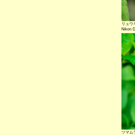
リュウ
Nikon 
ツマム