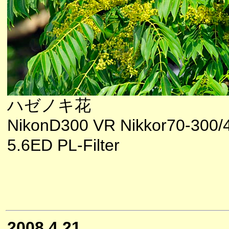
ハゼノキ花
NikonD300 VR Nikkor70-300/4
5.6ED PL-Filter
2008.4.21