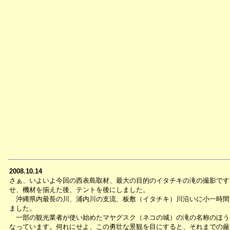
2008.10.14
さぁ、いよいよ今回の西表島取材、最大の目的のイタチキの滝の撮影です
せ、機材を揃えた後、テントを後にしました。
沖縄県内最長の川、浦内川の支流、板敷（イタチキ）川沿いに小一時間
ました。
一部の観光業者が使い始めたマヤグスク（ネコの城）の滝の名称のほう
なっています。何れにせよ、この勇壮な景観を目にすると、それまでの厳