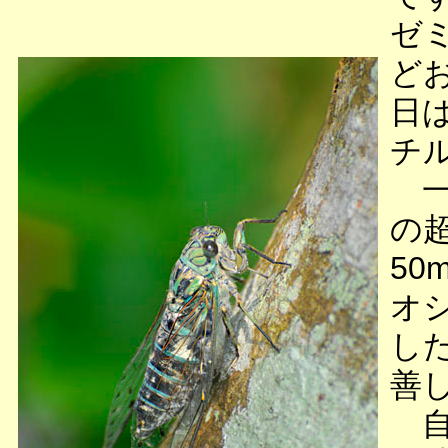
ゼ
ど
日
チ
一
の
5
オ
し
善
自