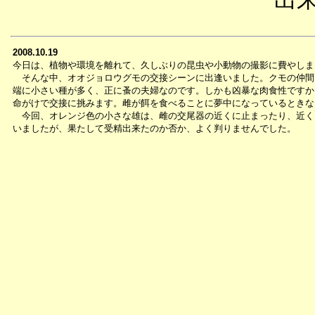
2008.10.19
今日は、植物や環境を離れて、久しぶりの昆虫や小動物の撮影に費やしま
そんな中、オオジョロウグモの交接シーンに出逢いました。クモの仲間
端に小さい種が多く、正に蚤の夫婦なのです。しかも凶暴な肉食性ですか
命がけで交接に挑みます。雌が餌を食べることに夢中になっているときな
今回、オレンジ色の小さな雄は、雌の交尾器の近くに止まったり、近く
いましたが、果たして受精出来たのか否か、よく判りませんでした。