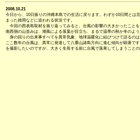
2008.10.21
今日から、10日振りの沖縄本島での生活に戻ります。わずか10日間とは
まった雑用などに追われる状況です。
今回の西表島取材を振り返ってみると、台風の影響の大きかったことを
南西側の山並みは、潮風による落葉が目立ち、まるで温帯の秋か冬のよう
身の回りの出来事すべてを異常気象、地球温暖化に結びつけて語るのは
ここ数年の台風は、異常に発達して八重山諸島方向に進む傾向が顕著です
を撮影したいのですが、大きく生長する前に台風で落果してしまうことの