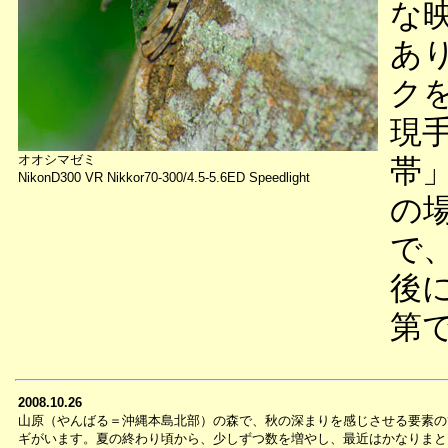
な
あ
ク
現
オオシマゼミ
帯
NikonD300 VR Nikkor70-300/4.5-5.6ED Speedlight
の
で
後
第
2008.10.26
山原（やんばる＝沖縄本島北部）の森で、秋の深まりを感じさせる要素の
ギがいます。夏の終わり頃から、少しずつ数を増やし、最近はかなりまと