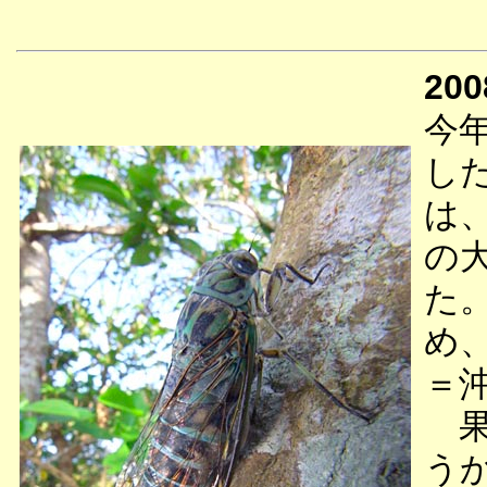
200
今
し
は
の
た
め
＝
果
う