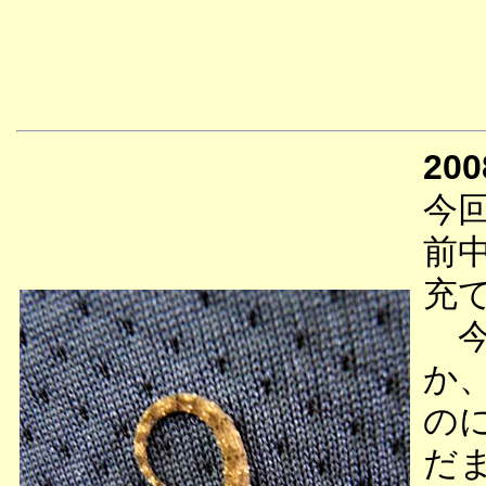
200
今
前
充
今
か
の
だ