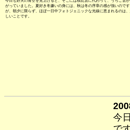
今日も好天の青空を見上げると、そこには積乱雲に代わって、うろこ雲が
がっていました。夏好き冬嫌いの身には、秋は冬の序章の感が強いのです
が、朝夕に限らず、ほぼ一日中フォトジェニックな光線に恵まれるのは、
しいことです。
200
今
で