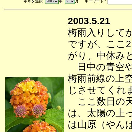
年月を選択
年
月 キーワード：
2003.5.21
梅雨入りして
ですが、ここ
がり、中休み
日中の青空や
梅雨前線の上
じさせてくれ
ここ数日の天
は、太陽の上
は山原（やん