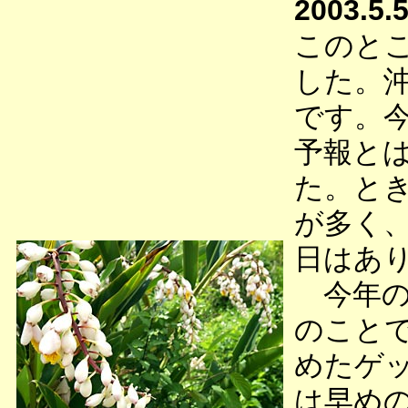
2003.5.
このと
した。
です。
予報と
た。と
が多く
日はあ
今年の
のこと
めたゲ
は早め