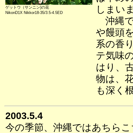
しまい
ゲットウ（サンニン)の花
NikonD1X Nikkor18-35/3.5-4.5ED
沖縄で
や饅頭
系の香
テ気味
はり、
物は、
も深く
2003.5.4
今の季節、沖縄ではあちらこ