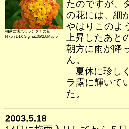
たのですが、
の花には、細
やはりこのよ
朝露に濡れるランタナの花
上昇したあと
Nikon D1X Sigma105/2.8Macro
朝方に雨が降
ん。
夏休に珍しく
ラ露に輝いて
た。
2003.5.18