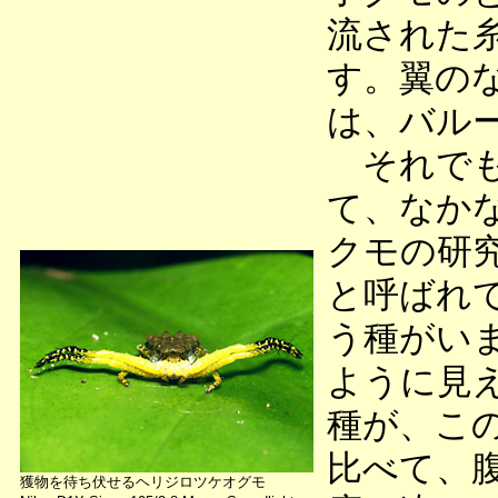
流された
す。翼の
は、バル
それでも
て、なか
クモの研
と呼ばれ
う種がい
ように見
種が、こ
比べて、
獲物を待ち伏せるヘリジロツケオグモ