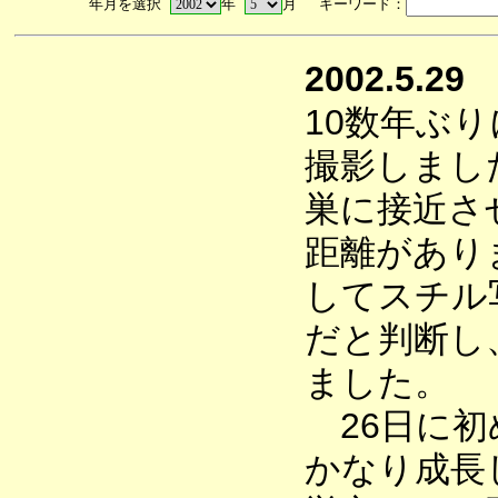
年月を選択
年
月 キーワード：
2002.5.29
10数年ぶ
撮影しまし
巣に接近さ
距離があり
してスチル
だと判断し
ました。
26日に初
かなり成長