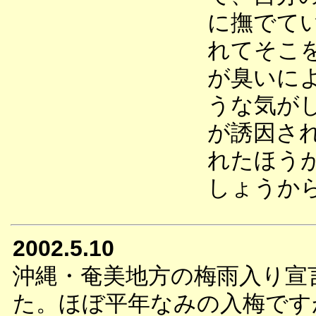
に撫でて
れてそこ
が臭いに
うな気が
が誘因さ
れたほう
しょうか
2002.5.10
沖縄・奄美地方の梅雨入り宣
た。ほぼ平年なみの入梅です