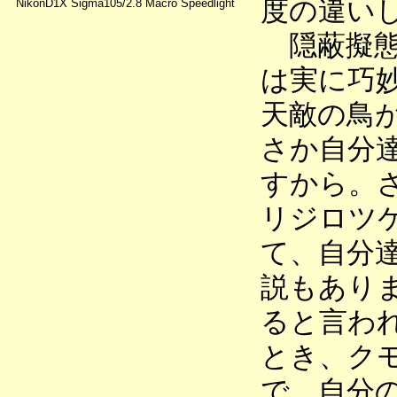
度の違い
NikonD1X Sigma105/2.8 Macro Speedlight
隠蔽擬態
は実に巧
天敵の鳥
さか自分
すから。
リジロツ
て、自分
説もあり
ると言わ
とき、ク
で、自分