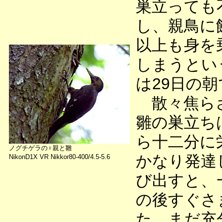
巣立っても
し、親鳥に
以上も身を
しまうとい
は29日の
散々焦らさ
雛の巣立ち
ら十二分に
ノグチゲラの♀親と雛
かなり発達
NikonD1X VR Nikkor80-400/4.5-5.6
び出すと、
の後すぐさ
た。まだ充