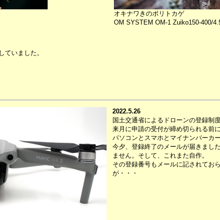
オキナワきのボリトカゲ
OM SYSTEM OM-1 Zuiko150-400/4.
していました。
2022.5.26
国土交通省によるドローンの登録制
来月に申請の受付が締め切られる前
パソコンとスマホとマイナンバーカ
今夕、登録終了のメールが届きまし
ません。そして、これまた自作。
その登録番号もメールに記されてお
が・・・