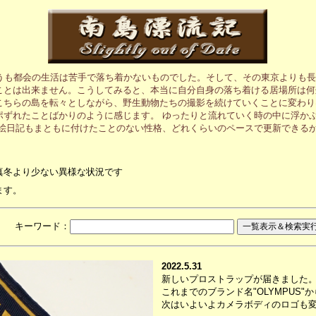
うも都会の生活は苦手で落ち着かないものでした。そして、その東京よりも長
ことは出来ません。こうしてみると、本当に自分自身の落ち着ける居場所は何
こちらの島を転々としながら、野生動物たちの撮影を続けていくことに変わり
ポずれたことばかりのように感じます。 ゆったりと流れていく時の中に浮か
の絵日記もまともに付けたことのない性格、どれくらいのペースで更新できる
真冬より少ない異様な状況です
ます。
月 キーワード：
2022.5.31
新しいプロストラップが届きました
これまでのブランド名"OLYMPUS"か
次はいよいよカメラボディのロゴも