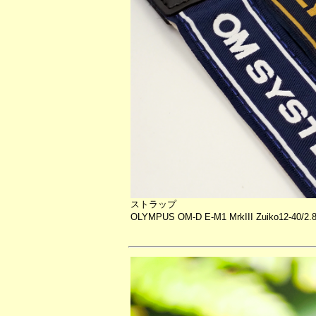
ストラップ
OLYMPUS OM-D E-M1 MrkIII Zuiko12-40/2.8 