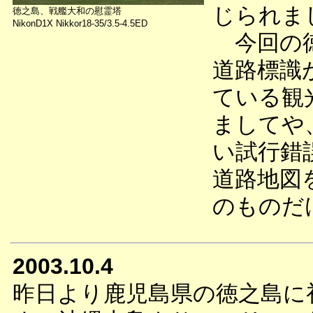
じられま
徳之島、戦艦大和の慰霊塔
NikonD1X Nikkor18-35/3.5-4.5ED
今回の徳
道路標識
ている観
ましてや
い試行錯
道路地図
のものだ
2003.10.4
昨日より鹿児島県の徳之島に