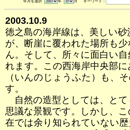
年月を選択
年
月 キーワード：
2003.10.9
徳之島の海岸線は、美しい砂
が、断崖に覆われた場所も少
ん。そして、所々に面白い自
れます。この西海岸中央部に
（いんのじょうふた）も、そ
す。
自然の造型としては、とて
思議な景観です。しかし、こ
在では余り知られていない歴