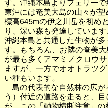
す。沖縄本島よりフェリーで
東沖には奄美大島の山々が望
標高645mの伊之川岳を初め
り、深い森も発達しています
沖縄本島と共通した生物が多
す。もちろん、お隣の奄美大
が最も多くアマミノクロウサ
ますが、一方でオオトラツグ
い種もいます。
島の代表的な自然林の広が
う）付近の道路を走ると、目
が、この「動物横断注意」の