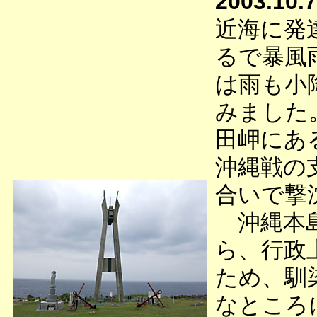
2003.10.7
近海に発
るで暴風
は雨も小
みました
田岬にあ
沖縄戦の
合いで撃
沖縄本島
ら、行政
ため、馴
なところ