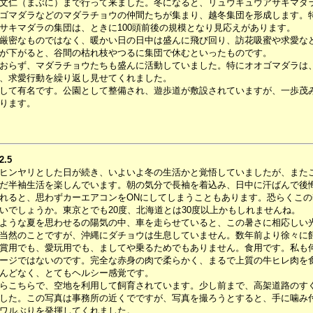
文仁（まぶに）まで行って来ました。冬になると、リュウキュウアサギマダ
ゴマダラなどのマダラチョウの仲間たちが集まり、越冬集団を形成します。
サキマダラの集団は、ときに100頭前後の規模となり見応えがあります。
厳密なものではなく、暖かい日の日中は盛んに飛び回り、訪花吸蜜や求愛な
が下がると、谷間の枯れ枝やつるに集団で休むといったものです。
おらず、マダラチョウたちも盛んに活動していました。特にオオゴマダラは
、求愛行動を繰り返し見せてくれました。
して有名です。公園として整備され、遊歩道が敷設されていますが、一歩茂
ります。
2.5
ヒンヤリとした日が続き、いよいよ冬の生活かと覚悟していましたが、また
だ半袖生活を楽しんでいます。朝の気分で長袖を着込み、日中に汗ばんで後
れると、思わずカーエアコンをONにしてしまうこともあります。恐らくこ
いでしょうか。東京とでも20度、北海道とは30度以上かもしれませんね。
うな夏を思わせるの陽気の中、車を走らせていると、この暑さに相応しい
当然のことですが、沖縄にダチョウは生息していません。数年前より徐々に
賞用でも、愛玩用でも、ましてや乗るためでもありません。食用です。私も
ージではないのです。完全な赤身の肉で柔らかく、まるで上質の牛ヒレ肉を
んどなく、とてもヘルシー感覚です。
こちらで、空地を利用して飼育されています。少し前まで、高架道路のす
した。この写真は事務所の近くでですが、写真を撮ろうとすると、手に噛み
ワルぶりを発揮してくれました。