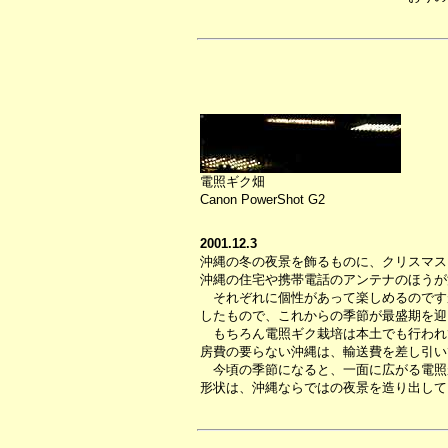
電照ギク畑
Canon PowerShot G2
2001.12.3
沖縄の冬の夜景を飾るものに、クリスマス
沖縄の住宅や携帯電話のアンテナのほうが
それぞれに個性があって楽しめるのです
したもので、これからの季節が最盛期を迎
もちろん電照ギク栽培は本土でも行われ
房費の要らない沖縄は、輸送費を差し引い
今頃の季節になると、一面に広がる電照
形状は、沖縄ならではの夜景を造り出して