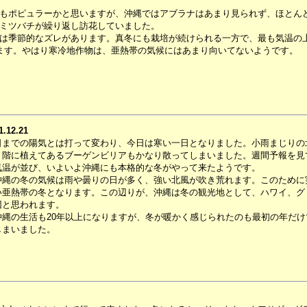
もポピュラーかと思いますが、沖縄ではアブラナはあまり見られず、ほとん
ミツバチが繰り返し訪花していました。
は季節的なズレがあります。真冬にも栽培が続けられる一方で、最も気温の
ます。やはり寒冷地作物は、亜熱帯の気候にはあまり向いてないようです。
1.12.21
日までの陽気とは打って変わり、今日は寒い一日となりました。小雨まじりの
１階に植えてあるブーゲンビリアもかなり散ってしまいました。週間予報を見て
気温が並び、いよいよ沖縄にも本格的な冬がやって来たようです。
縄の冬の気候は雨や曇りの日が多く、強い北風が吹き荒れます。このために
い亜熱帯の冬となります。この辺りが、沖縄は冬の観光地として、ハワイ、グ
因と思われます。
縄の生活も20年以上になりますが、冬が暖かく感じられたのも最初の年だけ
しまいました。