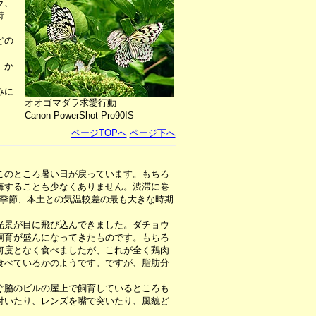
ラ、
特
どの
、か
みに
オオゴマダラ求愛行動
Canon PowerShot Pro90IS
ページTOPへ
ページ下へ
このところ暑い日が戻っています。もちろ
悔することも少なくありません。渋滞に巻
の季節、本土との気温較差の最も大きな時期
光景が目に飛び込んできました。ダチョウ
飼育が盛んになってきたものです。もちろ
何度となく食べましたが、これが全く鶏肉
食べているかのようです。ですが、脂肪分
ぐ脇のビルの屋上で飼育しているところも
付いたり、レンズを嘴で突いたり、風貌ど