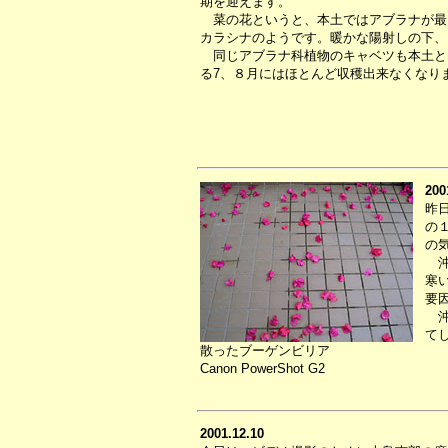
期を迎えます。
菜の花というと、本土ではアブラナが最
カラシナのようです。暖かな陽射しの下、
同じアブラナ科植物のキャベツも本土と
る7、８月にはほとんど収穫出来なくなり
200
昨
の
の
沖
寒
要
沖
て
散ったブーゲンビリア
Canon PowerShot G2
2001.12.10