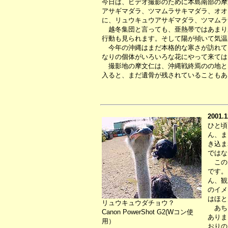
今日は、ビデオ撮影のために本島南部の摩
アサギマダラ、ツマムラサキマダラ、オオ
に、リュウキュウアサギマダラ、ツマムラ
越冬集団と言っても、亜熱帯ではあまり
行動も見られます。そして陽が傾いて気温
今年の沖縄はまだ本格的な寒さが訪れて
なりの個体がいろいろな花にやって来ては
撮影地の摩文仁は、沖縄戦終焉のの地と
入ると、まだ遺骨が残されていることもあ
2001.1
ひと頃
ん、ま
き込ま
ではな
このよ
です。
ん、観
のイメ
はほと
リュウキュウダチョウ？
あちら
Canon PowerShot G2(Wコン使
ありま
用）
おりの