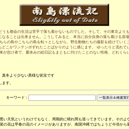
、どうも都会の生活は苦手で落ち着かないものでした。そして、その東京より
になることは出来ません。こうしてみると、本当に自分自身の落ち着ける居
あちらの島やこちらの島を転々としながら、野生動物たちの撮影を続けていく
もどこかワンテンポずれたことばかりのように感じます。 ゆったりと流れて
元来が怠け者で、夏休みの絵日記もまともに付けたことのない性格、どれくら
、真冬より少ない異様な状況です
します。
月 キーワード：
悪い天気というわけでもなく、周期的に晴れ間も巡ってきています。そのよ
菜の花は早春の花のイメージがありますが、南国沖縄ではちょうど今頃から