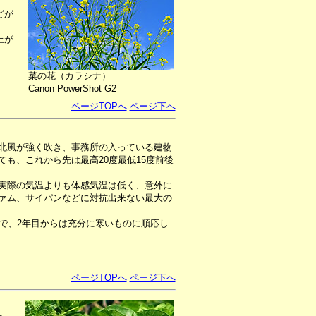
どが
上が
菜の花（カラシナ）
Canon PowerShot G2
ページTOPへ
ページ下へ
北風が強く吹き、事務所の入っている建物
も、これから先は最高20度最低15度前後
実際の気温よりも体感気温は低く、意外に
ァム、サイパンなどに対抗出来ない最大の
で、2年目からは充分に寒いものに順応し
ページTOPへ
ページ下へ