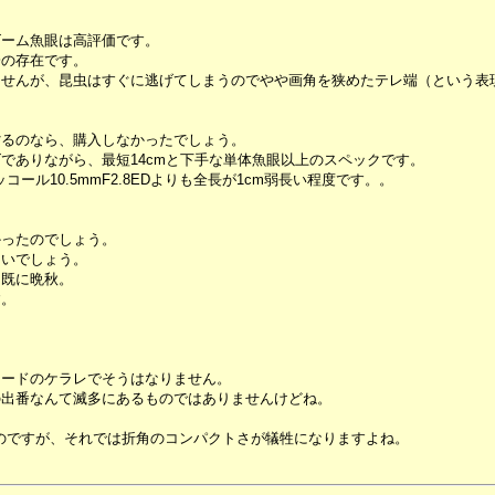
ズーム魚眼は高評価です。
一の存在です。
ませんが、昆虫はすぐに逃げてしまうのでやや画角を狭めたテレ端（という表
劣るのなら、購入しなかったでしょう。
でありながら、最短14cmと下手な単体魚眼以上のスペックです。
ル10.5mmF2.8EDよりも全長が1cm弱長い程度です。。
かったのでしょう。
きいでしょう。
、既に晩秋。
す。
。
フードのケラレでそうはなりません。
の出番なんて滅多にあるものではありませんけどね。
と思うのですが、それでは折角のコンパクトさが犠牲になりますよね。