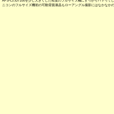
APS-CのD7100を少し大きくした程度のフルサイズ機にすっかりハマって
ニコンのフルサイズ機初の可動背面液晶もローアングル撮影にはなかなか