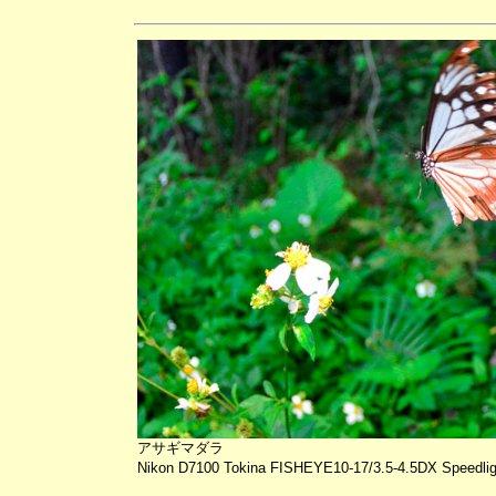
アサギマダラ
Nikon D7100 Tokina FISHEYE10-17/3.5-4.5DX Speedlig