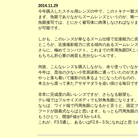
2014.11.29
今年購入したスチル用レンズの中で、このトキナー製
まず、魚眼でありながらズームレンズというのが、唯
魚眼接写では、とにかく被写体に肉薄しなければなり
が可能です。
しかも、このレンズが単なるズーム仕様で近接能力に
ところが、近接撮影能力に劣る傾向のあるズームレンズ
さらに、極めてコンパクト。これまでの常用魚眼DXニッコー
もちろん肝心要の画質も充分なレベルです。
何故、こんなレンズを購入しながら、余り使っていな
今年は、昆虫の少ない小笠原諸島に通っていたのが大
やっと落ち着いて撮影の出来るようになったのものの
本土から渡って来たアサギマダラを追い掛ける毎日で
非常に完成度の高いレンズですが、さらなる願望も。
テレ端ではフルサイズボディでも対角魚眼になります
ならば、ワイド端で円周魚眼になるかと言うと、固定
フードが脱着式ならばと思います。もっとも円周魚眼
もうひとつ、開放F値が3.5から4.5。
これが、F3.5通し、あるいはF2.8～3.5になれば