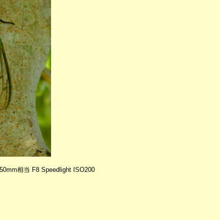
 450mm相当 F8 Speedlight ISO200