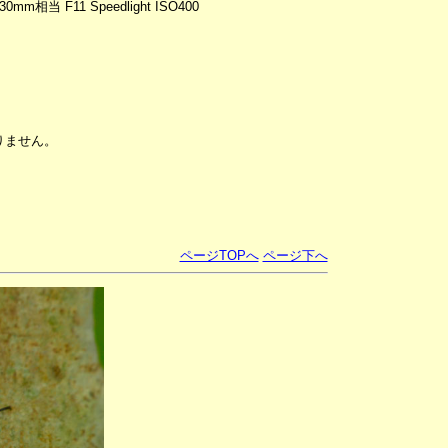
 630mm相当 F11 Speedlight ISO400
りません。
ページTOPへ
ページ下へ