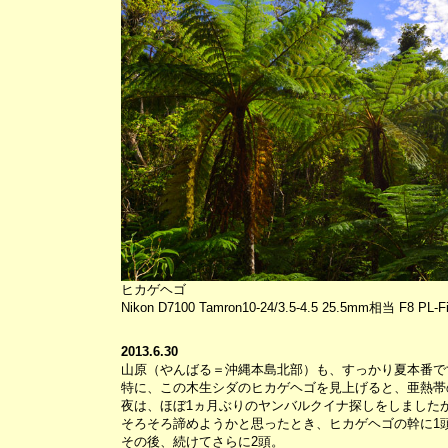
ヒカゲヘゴ
Nikon D7100 Tamron10-24/3.5-4.5 25.5mm相当 F8 PL-Fi
2013.6.30
山原（やんばる＝沖縄本島北部）も、すっかり夏本番で
特に、この木生シダのヒカゲヘゴを見上げると、亜熱帯
夜は、ほぼ1ヵ月ぶりのヤンバルクイナ探しをしました
そろそろ諦めようかと思ったとき、ヒカゲヘゴの幹に1
その後、続けてさらに2頭。