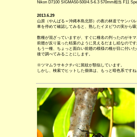
Nikon D7100 SIGMA50-500/4.5-6.3 570mm相当 F11 Spee
2013.6.29
山原（やんばる＝沖縄本島北部）の夜の林道でヤンバル
車を停めて確認してみると、熟したイヌビワの実から吸
数種が混ざっていますが、すぐに種名の判ったのがキマ
前翅が反り返った枯葉のように見えるだまし絵なのです
もう一種、ちょっと面白い前翅の模様の種が目に付いた
後で調べてみることにします。
※ツマムラサキクチバに斑紋が類似しています。
しかし、検索でヒットした個体は、もっと暗色系ですね