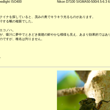
dlight ISO400
Nikon D7100 SIGMA50-500/4.5-6.3
クイナを探していると、茂みの奥でキラキラ光るものがあります。
汁する蛾の複眼でした。
エコノハ。
が、吸汁に夢中でときどき後翅の鮮やかな模様も見え、あまり効果的ではあ
のですが、種名は判りません。
。