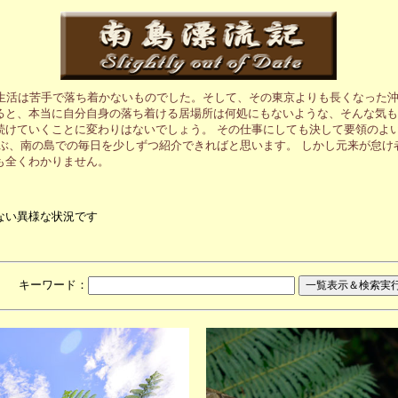
生活は苦手で落ち着かないものでした。そして、その東京よりも長くなった沖
ると、本当に自分自身の落ち着ける居場所は何処にもないような、そんな気も
続けていくことに変わりはないでしょう。 その仕事にしても決して要領のよ
ぶ、南の島での毎日を少しずつ紹介できればと思います。 しかし元来が怠け
も全くわかりません。
ない異様な状況です
月 キーワード：