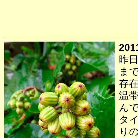
201
昨
ま
存
温
ん
タ
り