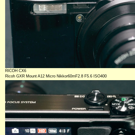
RICOH CX6
Ricoh GXR Mount A12 Micro Nikkor60mF2.8 F5.6 ISO400