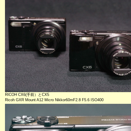
RICOH CX6(手前）とCX5
Ricoh GXR Mount A12 Micro Nikkor60mF2.8 F5.6 ISO400