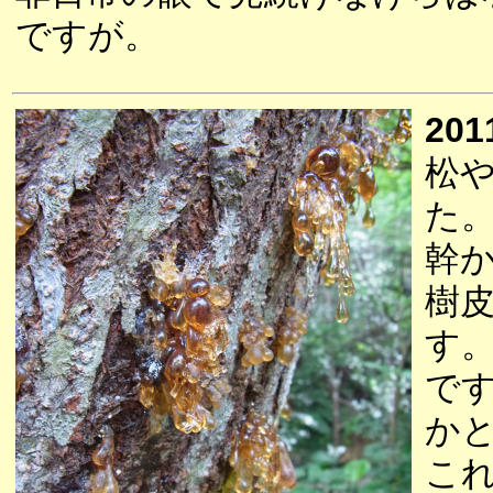
ですが。
201
松
た
幹
樹
す
で
か
こ