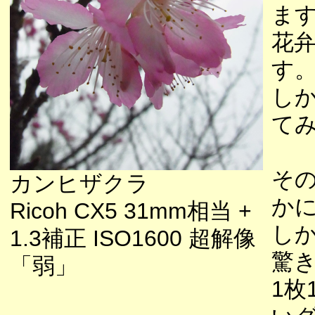
ま
花
す
し
て
そ
カンヒザクラ
か
Ricoh CX5 31mm相当 +
し
1.3補正 ISO1600 超解像
驚
「弱」
1