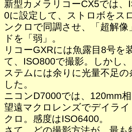
新型カメラリコーCX5では、IS
0に設定して、ストロボをス
ンクロで同調させ、「超解像
ドを「弱」。
リコーGXRには魚露目8号を
て、ISO800で撮影。しかし
ステムには余りに光量不足の
した。
ニコンD7000では、120mm
望遠マクロレンズでデイライ
クロ。感度はISO6400。
さて、どの撮影方法が、最も