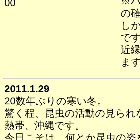
※
00
の
し
で
近
ま
2011.1.29
20数年ぶりの寒い冬。
驚く程、昆虫の活動の見られ
熱帯、沖縄です。
今日こそは、何とか昆虫の姿