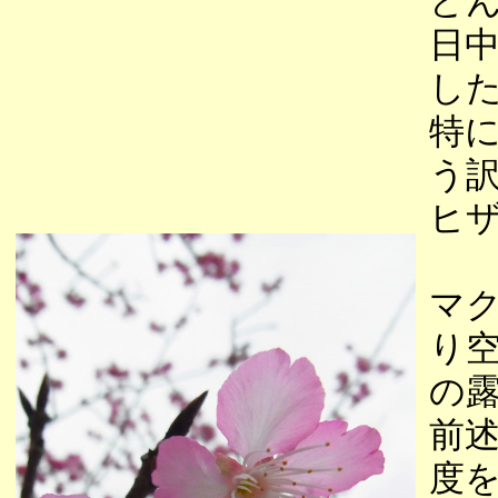
ど
日
し
特に
う
ヒ
マク
り空
の
前
度を