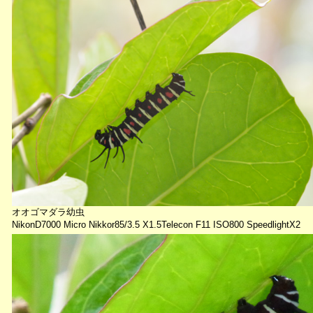
オオゴマダラ幼虫
NikonD7000 Micro Nikkor85/3.5 X1.5Telecon F11 ISO800 SpeedlightX2