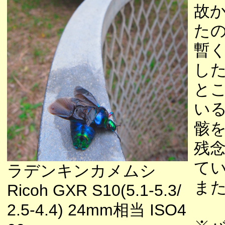
故
た
暫
し
と
い
骸
残
て
ラデンキンカメムシ
ま
Ricoh GXR S10(5.1-5.3/
2.5-4.4) 24mm相当 ISO4