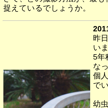
捉えているでしょうか。
201
昨
い
5
な
個
で
幼