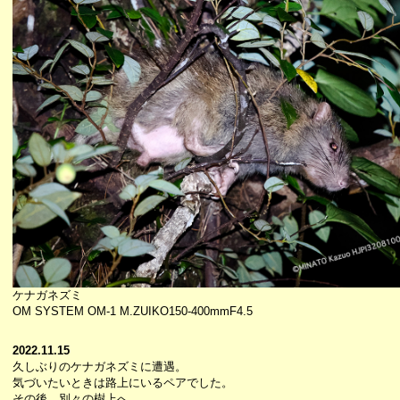
ケナガネズミ
OM SYSTEM OM-1 M.ZUIKO150-400mmF4.5
2022.11.15
久しぶりのケナガネズミに遭遇。
気づいたいときは路上にいるペアでした。
その後、別々の樹上へ。