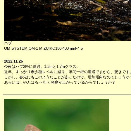
ハブ
OM SYSTEM OM-1 M.ZUIKO150-400mmF4.5
2022.11.26
今夜はハブ2匹に遭遇。1.3mと1.7mクラス。
近年、すっかり希少種レベルに減り、年間一桁の遭遇ですから、驚きです
しかし、春先にもこのようなことがあったので、増加傾向なのでしょうか
あるいは、やんばる へ行く頻度が上がっているからでしょうか？