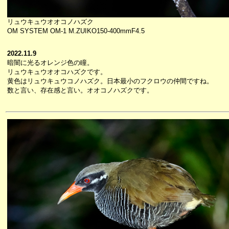
リュウキュウオオコノハズク
OM SYSTEM OM-1 M.ZUIKO150-400mmF4.5
2022.11.9
暗闇に光るオレンジ色の瞳。
リュウキュウオオコハズクです。
黄色はリュウキュウコノハズク。日本最小のフクロウの仲間ですね。
数と言い、存在感と言い。オオコノハズクです。