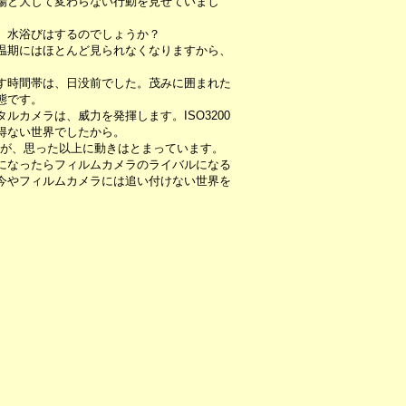
場と大して変わらない行動を見せていまし
、水浴びはするのでしょうか？
温期にはほとんど見られなくなりますから、
す時間帯は、日没前でした。茂みに囲まれた
態です。
ルカメラは、威力を発揮します。ISO3200
得ない世界でしたから。
.ですが、思った以上に動きはとまっています。
になったらフィルムカメラのライバルになる
今やフィルムカメラには追い付けない世界を