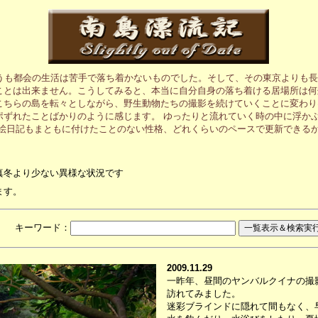
うも都会の生活は苦手で落ち着かないものでした。そして、その東京よりも長
ことは出来ません。こうしてみると、本当に自分自身の落ち着ける居場所は何
こちらの島を転々としながら、野生動物たちの撮影を続けていくことに変わり
ポずれたことばかりのように感じます。 ゆったりと流れていく時の中に浮か
の絵日記もまともに付けたことのない性格、どれくらいのペースで更新できる
真冬より少ない異様な状況です
ます。
月 キーワード：
2009.11.29
一昨年、昼間のヤンバルクイナの撮
訪れてみました。
迷彩ブラインドに隠れて間もなく、