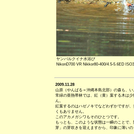
ヤンバルクイナ水浴び
NikonD700 VR Nikkor80-400/4.5-5.6ED ISO
2009.11.28
山原（やんばる＝沖縄本島北部）の森も、い
常緑の亜熱帯林では、紅（黄）葉する木は少
ん。
紅葉するのはハゼノキでなどわずかですが、
くもありません。
このアカメガシワもそのひとつです。
もっとも、このような状態は一瞬のことで、
芽」の芽吹きを迎えますから、印象に薄いの