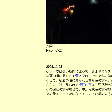
夕闇
Ricoh CX2
2009.11.23
ゲットウは長い期間に渡って、さまざまなス
梅雨の頃に見られる
蕾
と
花
は、それぞれに味
そして、初夏の頃に見られる黄緑色の実も、
さらに、秋に見られる
深紅の実
は、亜熱帯の
その深紅の実が爆ぜて、中から灰色の実が散
その後は、空っぽになってしまった籠のよう