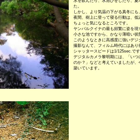
水を飲んだり、水浴びをしたり、夏
た。
しかし、より気温の下がる真冬にも
夜間、樹上に登って寝る行動は、低
ちょっと気になるところです。
ヤンバルクイナの最も頻繁に姿を現
小さな池ですから、かなり薄暗い状
このようなときに高感度に強いデジタ
撮影なんて、フィルム時代にはあり
シャッタースピードは1/125sec
デジタルカメラ黎明期には、「いつ
のか？」などと考えていましたが、
築いています。