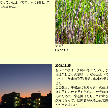
まっていたようです。もう何日か早
しれません。
チガヤ
Ricoh CX2
2009.11.25
もうこのまま、沖縄の冬に入ってし
日は久しぶりの快晴、、だったよう
しかし、年末特別TV番組の編集作業
せん。
ここ数日、事務所に籠りっきりの生
タを正しい色で見るために、外光は
そのために、窓を開けたり、外に出
夕方になって、訪問者があるため玄
とが出来ました。